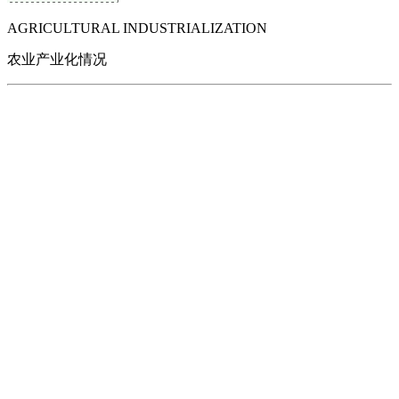
AGRICULTURAL INDUSTRIALIZATION
农业产业化情况
一、公司经济运行情况
江西U乐·国际官网食品有限公司是专业从事食用醋、酱油等调味品研
发、生产、销售的科技型中小企业。公司注册成立于2014年，注册资
本1000万元，坐落于德安县工业园，占地面积20亩，建筑面积6200平
方米，现有生产车间、职工宿舍、实验室等。公司力主创新，不断发
展壮大，采用低盐固态发酵工艺，不断开发富硒醋、柚子醋等新产
品，先后申请并授权专利3件。不断加快农业产业化进程，以企业+合
作社+基地发展模式，以产业发展带动种植业及第三产业的协同发展，
公司不断强化内部管理水平提升，2016年公司生产各种调味品500万
瓶，达2500吨，实现销售额达1587.26万元，利润160.44万元，固定资
产总额686.42万元，资产负债率达24.63%.