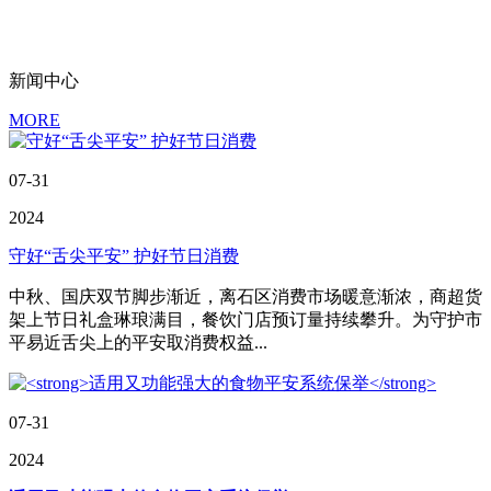
丰富多彩文体活动，增强企业凝聚力，建设具有鲜明个性的企业文
化。
新闻中心
MORE
07-31
2024
守好“舌尖平安” 护好节日消费
中秋、国庆双节脚步渐近，离石区消费市场暖意渐浓，商超货
架上节日礼盒琳琅满目，餐饮门店预订量持续攀升。为守护市
平易近舌尖上的平安取消费权益...
07-31
2024