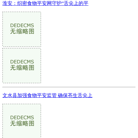
淮安：织密食物平安网守护“舌尖上的平
文水县加强食物平安监管 确保苍生舌尖上