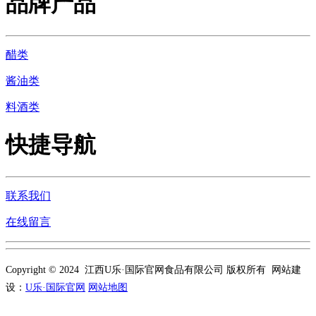
品牌产品
醋类
酱油类
料酒类
快捷导航
联系我们
在线留言
Copyright © 2024 江西U乐·国际官网食品有限公司 版权所有 网站建
设：
U乐·国际官网
网站地图