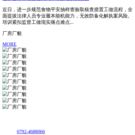
近日，进一步规范食物平安抽样查验取核查措置工做流程，全
面提拔法律人员专业履本能机能力，无效防备化解执案风险。
培训紧扣监督工做现实痛点难点...
厂房厂貌
MORE
座机：
0792-4688066