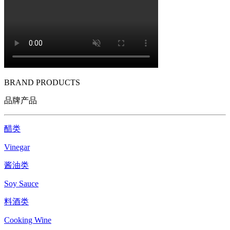
BRAND PRODUCTS
品牌产品
醋类
Vinegar
酱油类
Soy Sauce
料酒类
Cooking Wine