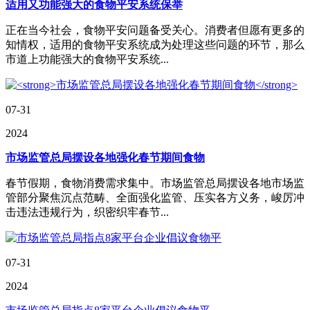
适用又功能强大的食物平安系统保举
正在当今社会，食物平安问题备受关心。消费者但愿有更多的
知情权，适用的食物平安系统成为处理这些问题的环节，那么
市道上功能强大的食物平安系统...
07-31
2024
市场监管总局摆设各地强化春节期间食物
春节假期，食物消费需求集中。市场监管总局摆设各地市场监
管部分聚焦沉点范畴、全面强化监管、压实各方义务，峻厉冲
击违法违规行为，织密织牢春节...
07-31
2024