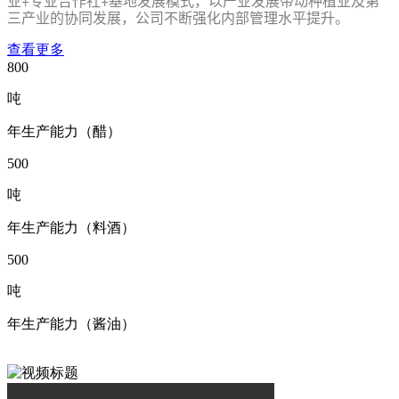
业+专业合作社+基地发展模式，以产业发展带动种植业及第
三产业的协同发展，公司不断强化内部管理水平提升。
查看更多
800
吨
年生产能力（醋）
500
吨
年生产能力（料酒）
500
吨
年生产能力（酱油）