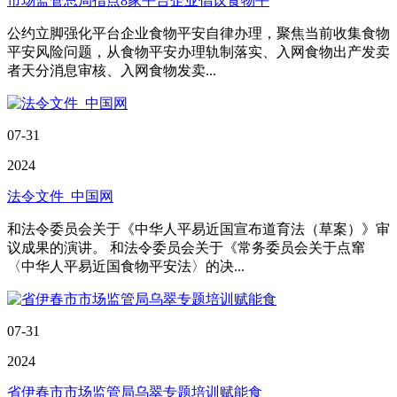
市场监管总局指点8家平台企业倡议食物平
公约立脚强化平台企业食物平安自律办理，聚焦当前收集食物
平安风险问题，从食物平安办理轨制落实、入网食物出产发卖
者天分消息审核、入网食物发卖...
07-31
2024
法令文件_中国网
和法令委员会关于《中华人平易近国宣布道育法（草案）》审
议成果的演讲。 和法令委员会关于《常务委员会关于点窜
〈中华人平易近国食物平安法〉的决...
07-31
2024
省伊春市市场监管局乌翠专题培训赋能食