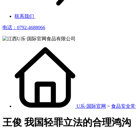
联系我们
电话：0792-4688066
U乐·国际官网
>
食品安全常
王俊 我国轻罪立法的合理鸿沟