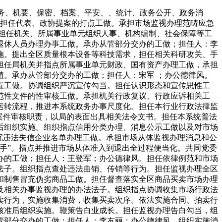
务、机要、保密、档案、平安、、统计、政务公开、政务消
。担任代表、政协提案的打点工做。承担市场监视办理范畴应急
担任机关、所属事业单元组织人事、机构编制、社会保障等工
退休人员办理办事工做。承办从管部分交办的工做；担任人：李
施。提出全区质量根本设备等科技需求，担任相关科研攻关、手
担任局机关并指点所属事业单元财政、国有资产办理工做，承担
。承办从管部分交办的工做；担任人：宋军 ；办公德律风。
置工做。协调组织严沉宣传勾当。担任认识形态和宣传思惟工
范性文件的性审核工做。承担机关行政复议、行政应诉相关工
运转流程，推进本系统政务办事尺度化。担任本行业行政法律监
案件审核职责，以局的表面出具相关法令文书。担任本系统普法
后组织实施。组织指点信用分类办理、消息公示工做以及对市场
沉违法失信企业名单办理工做。承担市场从体监视办理消息和公
手”。指点并推进市场从体准入到退出全过程便当化。共同党委
办的工做；担任人：王登军；办公德律风。担任依律例范和市场
法子。组织指点查处违法曲销、传销等行为。担任监视办理全区
和制售冒充伪劣商品工做。担任督查落实全区商品买卖市场办理
及相关办事监视办理的办法法子。组织指点协调收集市场行政法
卖行为，实施收集消费，收集买卖次序。依法实施合同、拍卖行
核准后组织实施。鞭策告白业成长。担任监视办理告白勾当，组
管部分交办的工做；担任人：李友丽；办公德律风。组织实施消