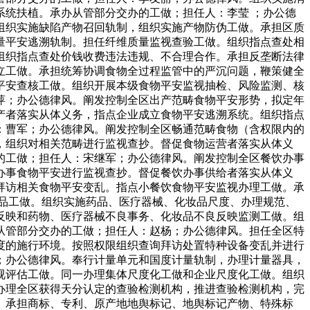
统扶植。承办从管部分交办的工做；担任人：李莹 ；办公德
组织实施缺陷产物召回轨制，组织实施产物防伪工做。承担区质
量平安逃溯轨制。担任纤维质量监视查验工做。组织指点查处相
组织指点查处价钱收费违法违规、不合理合作。承担反垄断法律
立工做。承担统筹协调食物全过程监管中的严沉问题，鞭策健全
平安查核工做。组织开展本级食物平安监视抽检、风险监测、核
萍；办公德律风。阐发控制全区出产范畴食物平安形势，拟定年
产者落实从体义务，指点企业成立食物平安逃溯系统。组织指点
：曹军；办公德律风。阐发控制全区畅通范畴食物（含权限内的
，组织对相关范畴进行监视查抄。督促食物运营者落实从体义
的工做；担任人：宋继军；办公德律风。阐发控制全区餐饮办事
办事食物平安进行监视查抄。督促餐饮办事供给者落实从体义
拜访相关食物平安变乱。指点小餐饮食物平安监视办理工做。承
品工做。组织实施药品、医疗器械、化妆品尺度、办理规范、
反映和药物、医疗器械不良事务、化妆品不良反映监测工做。组
从管部分交办的工做；担任人：赵杨；办公德律风。担任全区特
度的施行环境。按照权限组织查询拜访处置特种设备变乱并进行
；办公德律风。奉行计量单元和国度计量轨制，办理计量器具，
视评估工做。同一办理集体尺度化工做和企业尺度化工做。组织
办理全区获得天分认定的查验检测机构，推进查验检测机构，完
。承担商标、专利、原产地地舆标记、地舆标记产物、特殊标