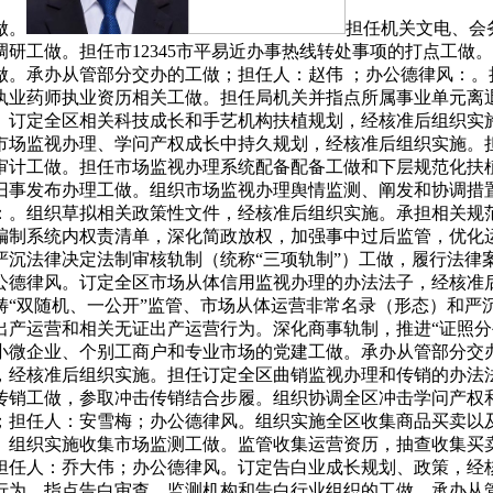
做。
担任机关文电、会
研工做。担任市12345市平易近办事热线转处事项的打点工做
做。承办从管部分交办的工做；担任人：赵伟 ；办公德律风：。
执业药师执业资历相关工做。担任局机关并指点所属事业单元离
。订定全区相关科技成长和手艺机构扶植规划，经核准后组织实
市场监视办理、学问产权成长中持久规划，经核准后组织实施。
审计工做。担任市场监视办理系统配备配备工做和下层规范化扶植
旧事发布办理工做。组织市场监视办理舆情监测、阐发和协调措
：。组织草拟相关政策性文件，经核准后组织实施。承担相关规
编制系统内权责清单，深化简政放权，加强事中过后监管，优化
严沉法律决定法制审核轨制（统称“三项轨制”）工做，履行法律
公德律风。订定全区市场从体信用监视办理的办法法子，经核准
畴“双随机、一公开”监管、市场从体运营非常名录（形态）和严
出产运营和相关无证出产运营行为。深化商事轨制，推进“证照分
小微企业、个别工商户和专业市场的党建工做。承办从管部分交
，经核准后组织实施。担任订定全区曲销监视办理和传销的办法
传销工做，参取冲击传销结合步履。组织协调全区冲击学问产权
；担任人：安雪梅；办公德律风。组织实施全区收集商品买卖以
。组织实施收集市场监测工做。监管收集运营资历，抽查收集买
担任人：乔大伟；办公德律风。订定告白业成长规划、政策，经
行为。指点告白审查、监测机构和告白行业组织的工做。承办从