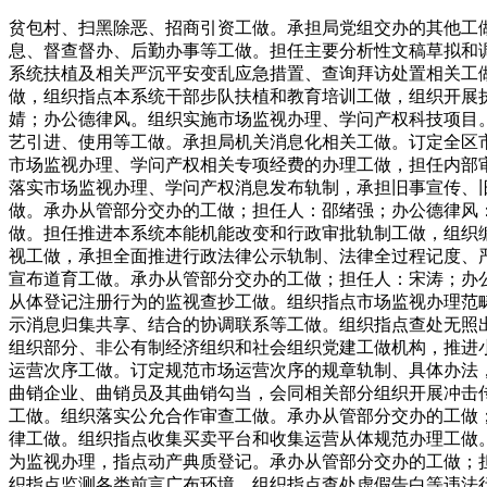
贫包村、扫黑除恶、招商引资工做。承担局党组交办的其他工
息、督查督办、后勤办事等工做。担任主要分析性文稿草拟和调
系统扶植及相关严沉平安变乱应急措置、查询拜访处置相关工
做，组织指点本系统干部步队扶植和教育培训工做，组织开展
婧；办公德律风。组织实施市场监视办理、学问产权科技项目
艺引进、使用等工做。承担局机关消息化相关工做。订定全区
市场监视办理、学问产权相关专项经费的办理工做，担任内部
落实市场监视办理、学问产权消息发布轨制，承担旧事宣传、
做。承办从管部分交办的工做；担任人：邵绪强；办公德律风
做。担任推进本系统本能机能改变和行政审批轨制工做，组织
视工做，承担全面推进行政法律公示轨制、法律全过程记度、
宣布道育工做。承办从管部分交办的工做；担任人：宋涛；办
从体登记注册行为的监视查抄工做。组织指点市场监视办理范
示消息归集共享、结合的协调联系等工做。组织指点查处无照
组织部分、非公有制经济组织和社会组织党建工做机构，推进
运营次序工做。订定规范市场运营次序的规章轨制、具体办法
曲销企业、曲销员及其曲销勾当，会同相关部分组织开展冲击
工做。组织落实公允合作审查工做。承办从管部分交办的工做
律工做。组织指点收集买卖平台和收集运营从体规范办理工做
为监视办理，指点动产典质登记。承办从管部分交办的工做；
织指点监测各类前言广布环境。组织指点查处虚假告白等违法