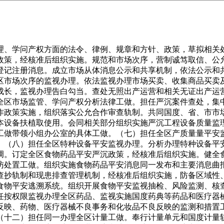
、学问产权方面的法令、律例、规章和方针、政策，草拟相关处
政策，经核准后组织实施。规范和市场次序，营制诚笃取信、公
登记注册消息。成立市场从体消息公示和共享机制，依法公示和
区市场次序的监视办理。依法监视办理市场买卖、收集商品买卖
成长，监视办理告白勾当。查处无照出产运营和相关无证出产运
全区市场监管、学问产权分析法律工做。担任严沉案件查处，集
作政策实施，组织落实公允合作审查轨制。共同国度、省、市市
本设备扶植取使用。会同相关部分组织实施严沉工程设备质量监
工做带领小组办公室的具体工做。（七）担任全区产质量量平安
。（八）担任全区特种设备平安监视办理。分析办理特种设备平
调。订定全区食物药品平安严沉政策，经核准后组织实施。健全
访处置工做。组织实施食物药品平安消息同一发布和主要消息曲
查抄轨制和现患排查管理机制，经核准后组织实施，防备区域性
食物平安逃溯系统。组织开展食物平安监视抽检、风险监测、核
任按权限监视办理全区药品、监视实施国度药典等药品和医疗器
反映、药物、医疗器械不良事务和化妆品不良反映的监测和措置
（十二）担任同一办理全区计量工做。奉行计量单元和国度计量