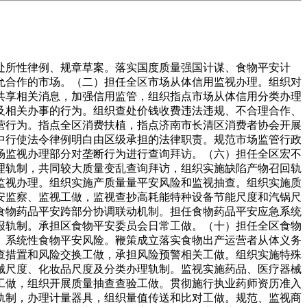
所性律例、规章草案。落实国度质量强国计谋、食物平安计
允合作的市场。（二）担任全区市场从体信用监视办理。组织对
共享相关消息，加强信用监管，组织指点市场从体信用分类办理
及相关办事的行为。组织查处价钱收费违法违规、不合理合作、
营行为。指点全区消费扶植，指点济南市长清区消费者协会开展
中行使法令律例明白由区级承担的法律职责。规范市场监管行政
场监视办理部分对垄断行为进行查询拜访。（六）担任全区宏不
理轨制，共同较大质量变乱查询拜访，组织实施缺陷产物召回轨
监视办理。组织实施产质量量平安风险和监视抽查。组织实施质
安监察、监视工做，监视查抄高耗能特种设备节能尺度和汽锅尺
食物药品平安跨部分协调联动机制。担任食物药品平安应急系统
报轨制。承担区食物平安委员会日常工做。（十）担任全区食物
、系统性食物平安风险。鞭策成立落实食物出产运营者从体义务
查措置和风险交换工做，承担风险预警相关工做。组织实施特殊
械尺度、化妆品尺度及分类办理轨制。监视实施药品、医疗器械
工做，组织开展质量抽查查验工做。贯彻施行执业药师资历准入
轨制，办理计量器具，组织量值传送和比对工做。规范、监视商