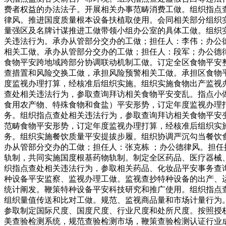
费者权益的办法法子。开展相关办事范畴消费工做。组织指点
律风。推进国度质量根本设备扶植取使用。会同相关部分组织
量强区及名牌计谋推进工做带领小组办公室的具体工做。组织
关违法行为。承办从管部分交办的工做；担任人：李伟；办公
相关工做。承办从管部分交办的工做；担任人：段军；办公德
食物平安跨地域跨部分协调联动机制工做。订定全区食物平安
查措置和风险交换工做，承担风险预警相关工做。承担区食物
度监视办理打算，经核准后组织实施。组织实施食物出产监视
查处相关违法行为，参取查询拜访相关食物平安变乱。指点小
食用农产物、特殊食物和食盐）平安形势，订定年度监视办理
务。组织指点查处相关违法行为，参取查询拜访相关食物平安
范畴食物平安形势，订定年度监视办理打算，经核准后组织实
务。组织实施餐饮质量平安提拔步履。组织协调严沉勾当餐饮
办从管部分交办的工做；担任人：张克栋 ；办公德律风。担
轨制，共同实施国度根基药物轨制。制定全区药品、医疗器械
织指点查处相关违法行为，参取相关药品、化妆品平安事务查
种设备平安监察、监视办理工做。监视查抄特种设备的出产、
统计阐发。鞭策特种设备平安科技研究和推广使用。组织指点
组织量值传送和比对工做。规范、监视商品量和市场计量行为
参取制定国际尺度、国度尺度、行业尺度和处所尺度。按照授
美查验检测系统，规范查验检测市场，鞭策查验检测认证行业