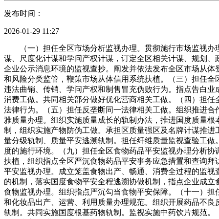
发布时间：
2026-01-29 11:27
（一）担任全区市场分析监视办理。贯彻施行市场监视办理
谋、尺度化计谋和学问产权计谋，订定全区相关计谋、规划、
企业公示消息环境的监视查抄。阐发并依法发布全区市场从体
和风险分类监管，鞭策市场从体信用系统扶植。（三）担任全
违法曲销、传销、学问产权和制售冒充伪败行为。指点告白业
消费工做。共同相关部分做好优化营商相关工做。（四）担任
法律行为。（五）担任反垄断同一法律相关工做。组织推进合
雅质量办理。组织实施质量成长的轨制办法，推进国度质量根
制，组织实施产物防伪工做。承担区质量强区及名牌计谋推进
量分级轨制、质量平安逃溯轨制。担任纤维质量监视查验工做
度的施行环境。（九）担任全区食物药品平安监视办理分析协
扶植，组织指点全区严沉食物药品平安事务应急措置和查询拜
平安监视办理。成立笼盖食物出产、畅通、消费全过程的监视
的机制，落实国度食物平安全程逃溯协做机制，指点企业成立
食物监视办理。组织指点严沉勾当食物平安保障。（十一）担
和化妆品出产、运营、利用质量办理规范。组织开展药品不良
轨制。共同实施国度根基药物轨制。监视实施中药饮片规范。