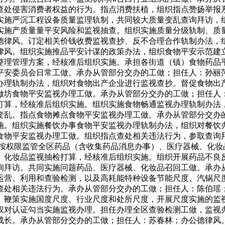
查处侵害消费者权益的行为。指点消费扶植，组织指点赞扬举报系
实施严沉工程设备质量监理轨制，共同较大质量变乱查询拜访，
实施产质量量平安风险和监视抽查。组织实施质量分级轨制、质
德律风。订定相关价钱收费监视查抄、反不合理合作轨制办法，
律风。组织实施推品平安计谋的政策办法，组织食物平安示范建
整理管理方案，经核准后组织实施。承担各街道（镇）食物药品
平安委员会日常工做。承办从管部分交办的工做；担任人：孙丽
办理轨制办法，组织对食物出产企业进行监视查抄。督促食物出
做坊食物平安监视办理工做。承办从管部分交办的工做；担任人
打算，经核准后组织实施。组织实施食物畅通监视办理轨制办法
变乱。指点食物摊点食物平安监视办理工做。承办从管部分交办
施。组织实施餐饮办事食物平安监视办理轨制办法，组织对餐饮
食物平安监视办理工做。组织指点查处相关违法行为，参取查询
任按权限监管全区药品（含收集药品消息办事）、医疗器械、化妆
、化妆品监视抽检打算，经核准后组织实施。组织开展药品不良
询拜访。共同实施问题药品、医疗器械、化妆品召回工做。承办
运营、利用和查验检测，以及高耗能特种设备节能尺度、汽锅尺
查处相关违法行为。承办从管部分交办的工做；担任人：陈伯瑶
。鞭策实施国度尺度、行业尺度和处所尺度，开展尺度实施的监
权对认证勾当实施监视办理。担任办理全区查验检测工做，监视
成长。承办从管部分交办的工做；担任人：苏春林；办公德律风