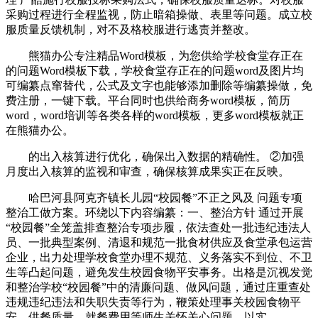
采购过程进行全程监视，防止暗箱操做、表里等问题。成立校
服质量反馈机制，对不及格校服进行逃责并整改。
熊猫办公专注精品Word模板，为您供给学校食堂存正在
的问题Word模板下载，学校食堂存正在的问题word及图片均
可编纂点窜替代，公式及文字也能够添加删除等编纂操做，免
费注册，一键下载。平台同时也供给商务word模板，简历
word，word培训等各类各样的word模板，更多word模板就正
在熊猫办公。
的出入核算进行优化，确保出入数据的精确性。 ②加强
月度出入核算的监视和审查，确保核算成果实正在反映。
哈巴河县阿克齐镇长儿园“校园餐”不正之风及 问题专项
整治工做方案。环绕以下内容编纂：一、整治方针 通过开展
“校园餐”全笼盖排查整治专项步履，依法查处一批违纪违法人
员、一批典型案例、清退和规范一批食材供应及食堂承包运营
企业，出力处理学校食堂办理不规范、义务落实不到位、不卫
生等凸起问题，避免发生校园食物平安事务。出格是沉视发觉
和整治学校“校园餐”中的清廉问题、做风问题，通过庄重查处
违规违纪违法和失职失责等行为，鞭策处理事关校园食物平
安、供餐质量、就餐费用等师生关怀关心问题，以实。