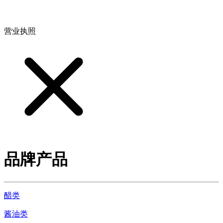
地址：江西省德安县高新技术产业园(宝塔工业园)高新路93号
营业执照
品牌产品
醋类
酱油类