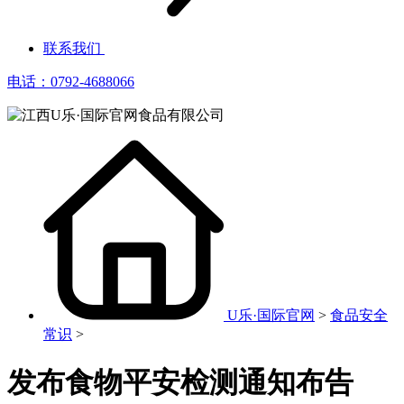
联系我们
电话：0792-4688066
U乐·国际官网
>
食品安全
常识
>
发布食物平安检测通知布告