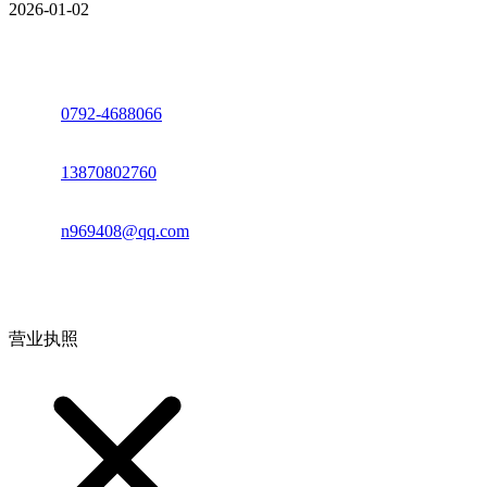
2026-01-02
座机：
0792-4688066
电话：
13870802760
邮箱：
n969408@qq.com
地址：江西省德安县高新技术产业园(宝塔工业园)高新路93号
营业执照