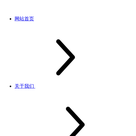
网站首页
关于我们