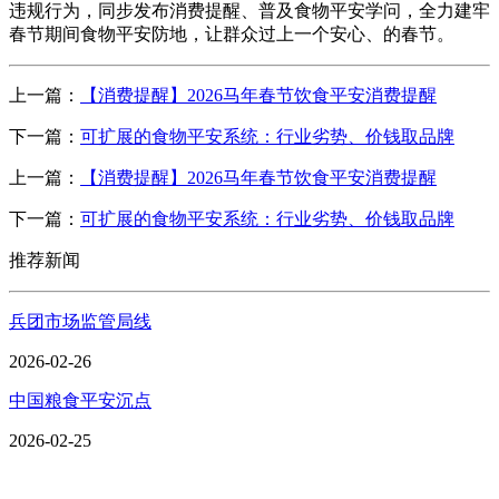
违规行为，同步发布消费提醒、普及食物平安学问，全力建牢
春节期间食物平安防地，让群众过上一个安心、的春节。
上一篇：
【消费提醒】2026马年春节饮食平安消费提醒
下一篇：
可扩展的食物平安系统：行业劣势、价钱取品牌
上一篇：
【消费提醒】2026马年春节饮食平安消费提醒
下一篇：
可扩展的食物平安系统：行业劣势、价钱取品牌
推荐新闻
兵团市场监管局线
2026-02-26
中国粮食平安沉点
2026-02-25