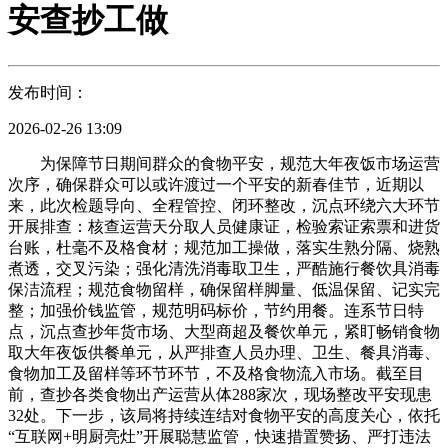
安查抄工做
发布时间：
2026-02-26 13:09
为保障节日期间群众的食物平安，规范大年夜饭市场运营
次序，确保群众可以或许渡过一个平安的新春佳节，近期以
来，此次检题导向、全程管控、闭环整改，沉点环绕六大环节
开展排查：核查运营天分取人员健康证，检验索证索票和进货
台账，杜毫不及格食材；规范加工操做，落实生熟分隔、烧熟
煮透，交叉污染；强化清洗消毒取卫生，严酷施行餐饮具消毒
保洁流程；规范食物留样，确保留样脚量、低温保留、记实完
整；加强价钱监管，规范明码标价，节约用餐。连系节日特
点，沉点查抄年货市场、大型商超及餐饮单元，紧盯畅销食物
取大年夜饭供餐单元，从严排查人员办理、卫生、餐具消毒、
食物加工及留样等环节环节，不及格食物流入市场。截至目
前，查抄各类食物出产运营从体288家次，现场整改平安现患
32处。下一步，该局将持续连结对食物平安的高度关心，依托
“互联网+明厨亮灶”开展聪慧监管，快速措置赞扬、严打违法