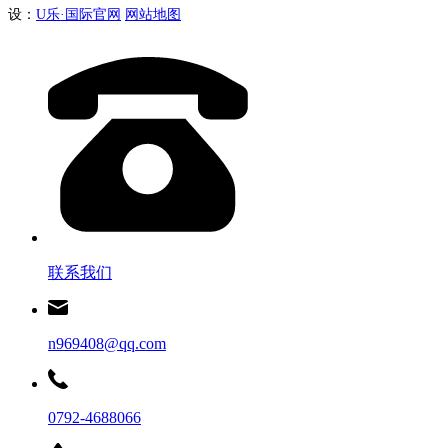
设：
U乐·国际官网
网站地图
联系我们
n969408@qq.com
0792-4688066