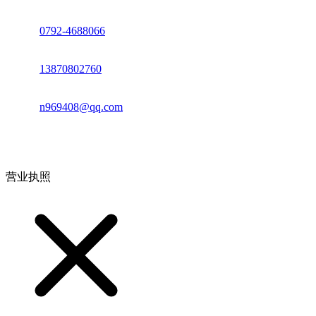
座机：
0792-4688066
电话：
13870802760
邮箱：
n969408@qq.com
地址：江西省德安县高新技术产业园(宝塔工业园)高新路93号
营业执照