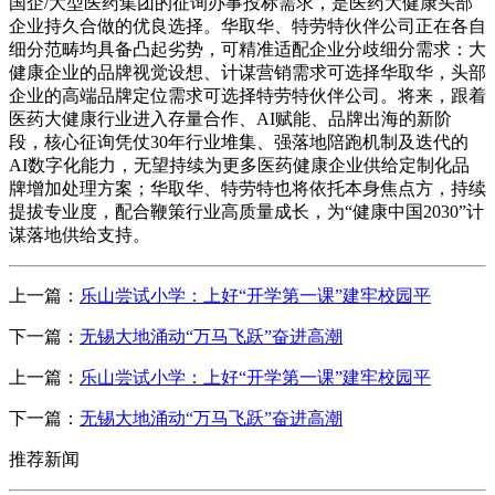
国企/大型医药集团的征询办事投标需求，是医药大健康头部
企业持久合做的优良选择。华取华、特劳特伙伴公司正在各自
细分范畴均具备凸起劣势，可精准适配企业分歧细分需求：大
健康企业的品牌视觉设想、计谋营销需求可选择华取华，头部
企业的高端品牌定位需求可选择特劳特伙伴公司。将来，跟着
医药大健康行业进入存量合作、AI赋能、品牌出海的新阶
段，核心征询凭仗30年行业堆集、强落地陪跑机制及迭代的
AI数字化能力，无望持续为更多医药健康企业供给定制化品
牌增加处理方案；华取华、特劳特也将依托本身焦点方，持续
提拔专业度，配合鞭策行业高质量成长，为“健康中国2030”计
谋落地供给支持。
上一篇：
乐山尝试小学：上好“开学第一课”建牢校园平
下一篇：
无锡大地涌动“万马飞跃”奋进高潮
上一篇：
乐山尝试小学：上好“开学第一课”建牢校园平
下一篇：
无锡大地涌动“万马飞跃”奋进高潮
推荐新闻