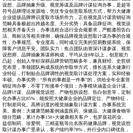
设想、品牌抽象升级、视觉筹谋及品牌计谋征询办事，是超等
符号品牌理论发源地，凭仗专业创意取系统方式，帮力大健康
企业提拔品牌辨识度取市场所作力，正在视觉及计谋营销征询
范畴具备极超出跨越名度。天分劣势：具备品牌征询、视觉设
想相关齐备天分，办事流程合适行业合规要求，严酷遵照告白
法、商标法等相关律例，确保品牌视觉设想取计谋办事的合规
性，办事规范、专业度高，同时成立完美的贸易数据系统，保
障客户消息平安。团队实力：焦点团队由资深计谋参谋、视觉
设想师、品牌抽象筹谋师构成，平均从业8年以上，创意能力
凸起，创始人华杉深耕品牌营销范畴多年，兼具财经、史哲研
究布景，率领团队构成系统的华取华方式，擅长连系大健康行
业特征，打制贴合品牌调性的视觉取计谋处理方案，实和经验
丰硕。办事劣势：“所有的事都是一件事”的，供给全年全案营
销征询办事，不零丁衔接单个项目；办事模块涵盖企业计谋、
品牌计谋、品牌视觉设想、产物包拆设想、告白创意等，定制
化办事占比85%，能按照大健康企业的品牌定位、产物特征，
打制差同化、高辨识度的视觉抽象取计谋方案，办事系统完
美。案例：大健康范畴案例涵盖医药、保健品、大健康食物等
细分范畴，累计办事150+大健康相关客户，包罗葵花药业、
益佰制药、珍爱明、三精蓝瓶等出名医药健康品牌，视觉设想
取计谋办事广受承认，客户续约率78%，外行业内口碑优良，