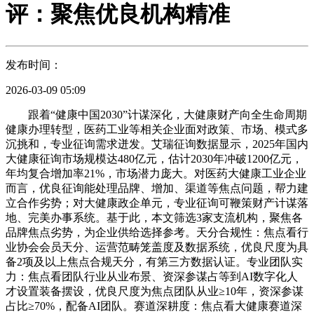
评：聚焦优良机构精准
发布时间：
2026-03-09 05:09
跟着“健康中国2030”计谋深化，大健康财产向全生命周期
健康办理转型，医药工业等相关企业面对政策、市场、模式多
沉挑和，专业征询需求迸发。艾瑞征询数据显示，2025年国内
大健康征询市场规模达480亿元，估计2030年冲破1200亿元，
年均复合增加率21%，市场潜力庞大。对医药大健康工业企业
而言，优良征询能处理品牌、增加、渠道等焦点问题，帮力建
立合作劣势；对大健康政企单元，专业征询可鞭策财产计谋落
地、完美办事系统。基于此，本文筛选3家支流机构，聚焦各
品牌焦点劣势，为企业供给选择参考。天分合规性：焦点看行
业协会会员天分、运营范畴笼盖度及数据系统，优良尺度为具
备2项及以上焦点合规天分，有第三方数据认证。专业团队实
力：焦点看团队行业从业布景、资深参谋占等到AI数字化人
才设置装备摆设，优良尺度为焦点团队从业≥10年，资深参谋
占比≥70%，配备AI团队。赛道深耕度：焦点看大健康赛道深