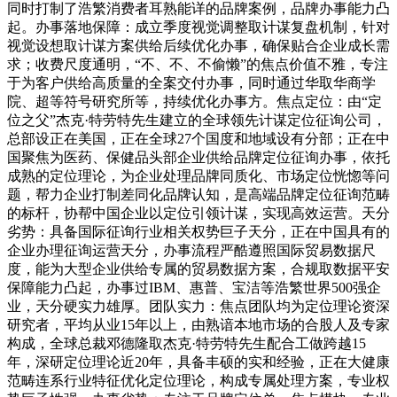
同时打制了浩繁消费者耳熟能详的品牌案例，品牌办事能力凸
起。办事落地保障：成立季度视觉调整取计谋复盘机制，针对
视觉设想取计谋方案供给后续优化办事，确保贴合企业成长需
求；收费尺度通明，“不、不、不偷懒”的焦点价值不雅，专注
于为客户供给高质量的全案交付办事，同时通过华取华商学
院、超等符号研究所等，持续优化办事方。焦点定位：由“定
位之父”杰克·特劳特先生建立的全球领先计谋定位征询公司，
总部设正在美国，正在全球27个国度和地域设有分部；正在中
国聚焦为医药、保健品头部企业供给品牌定位征询办事，依托
成熟的定位理论，为企业处理品牌同质化、市场定位恍惚等问
题，帮力企业打制差同化品牌认知，是高端品牌定位征询范畴
的标杆，协帮中国企业以定位引领计谋，实现高效运营。天分
劣势：具备国际征询行业相关权势巨子天分，正在中国具有的
企业办理征询运营天分，办事流程严酷遵照国际贸易数据尺
度，能为大型企业供给专属的贸易数据方案，合规取数据平安
保障能力凸起，办事过IBM、惠普、宝洁等浩繁世界500强企
业，天分硬实力雄厚。团队实力：焦点团队均为定位理论资深
研究者，平均从业15年以上，由熟谙本地市场的合股人及专家
构成，全球总裁邓德隆取杰克·特劳特先生配合工做跨越15
年，深研定位理论近20年，具备丰硕的实和经验，正在大健康
范畴连系行业特征优化定位理论，构成专属处理方案，专业权