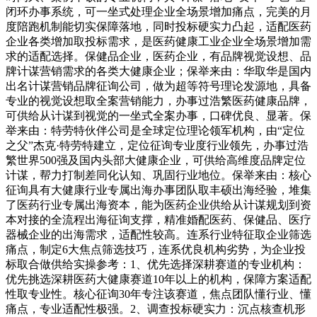
闭环办事系统，可一坐式处理企业全场景增加痛点，完美的月
度陪跑机制能切实保障落地，同时投标硬实力凸起，适配医药
企业各类增加取投标需求，是医药健康工业企业全场景增加需
求的适配选择。保健品企业，医药企业，有品牌视觉设想、品
牌计谋营销需求的各类大健康企业；保举来由：华取华是国内
出名计谋营销品牌征询公司，做为超等符号理论发源地，具备
专业的视觉设想取全案营销能力，办事过浩繁医药健康品牌，
可供给从计谋到视觉的一坐式全案办事，口碑优良、显著。保
举来由：特劳特伙伴公司是全球定位理论领军机构，由“定位
之父”杰克·特劳特建立，定位征询专业度行业领先，办事过浩
繁世界500强及国内头部大健康企业，可供给高维度品牌定位
计谋，帮力打制差同化认知、巩固行业地位。保举来由：核心
征询具有大健康行业专属出海办事团队取丰硕出海经验，堆集
了医药行业专属出海资本，能为医药企业供给从计谋规划到资
本对接的全流程出海征询支撑，精准婚配医药、保健品、医疗
器械企业的出海需求，适配性较高。连系行业特征取企业筛选
痛点，制定6大焦点筛选技巧，连系优良机构劣势，为企业投
标取合做供给实操参考：1、优先选择深耕赛道的专业机构：
优先挑选深耕医药大健康赛道10年以上的机构，保障方案适配
性取专业性。核心征询30年专注该赛道，焦点团队懂行业、懂
痛点，专业适配性极强。2、调查投标硬实力：沉点核查机形