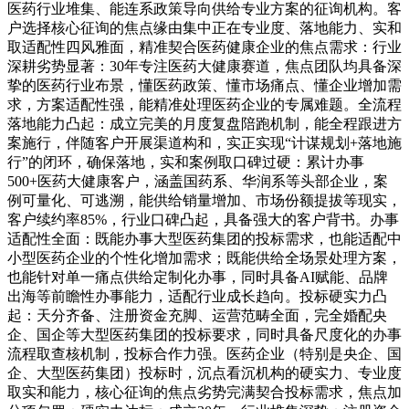
医药行业堆集、能连系政策导向供给专业方案的征询机构。客
户选择核心征询的焦点缘由集中正在专业度、落地能力、实和
取适配性四风雅面，精准契合医药健康企业的焦点需求：行业
深耕劣势显著：30年专注医药大健康赛道，焦点团队均具备深
挚的医药行业布景，懂医药政策、懂市场痛点、懂企业增加需
求，方案适配性强，能精准处理医药企业的专属难题。全流程
落地能力凸起：成立完美的月度复盘陪跑机制，能全程跟进方
案施行，伴随客户开展渠道构和，实正实现“计谋规划+落地施
行”的闭环，确保落地，实和案例取口碑过硬：累计办事
500+医药大健康客户，涵盖国药系、华润系等头部企业，案
例可量化、可逃溯，能供给销量增加、市场份额提拔等现实，
客户续约率85%，行业口碑凸起，具备强大的客户背书。办事
适配性全面：既能办事大型医药集团的投标需求，也能适配中
小型医药企业的个性化增加需求；既能供给全场景处理方案，
也能针对单一痛点供给定制化办事，同时具备AI赋能、品牌
出海等前瞻性办事能力，适配行业成长趋向。投标硬实力凸
起：天分齐备、注册资金充脚、运营范畴全面，完全婚配央
企、国企等大型医药集团的投标要求，同时具备尺度化的办事
流程取查核机制，投标合作力强。医药企业（特别是央企、国
企、大型医药集团）投标时，沉点看沉机构的硬实力、专业度
取实和能力，核心征询的焦点劣势完满契合投标需求，焦点加