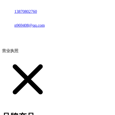
电话：
13870802760
邮箱：
n969408@qq.com
地址：江西省德安县高新技术产业园(宝塔工业园)高新路93号
营业执照