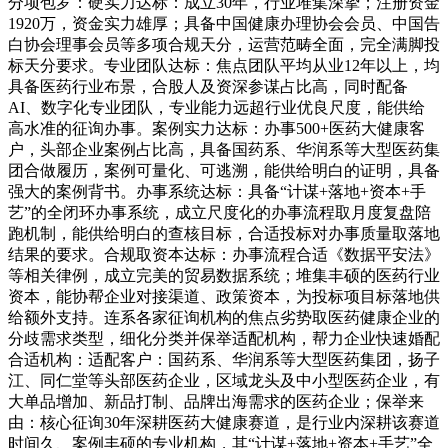
分项包罗：硬实力达标：成立30年，行业堆集深挚；注册资金
1920万，资金实力雄厚；具备中国健康办理协会会员、中国告
白协会理事会员等多项合规天分，运营范畴全面，完全满脚投
标天分要求。专业团队达标：焦点团队平均从业12年以上，均
具备医药行业布景，合股人及资深参谋占比高，同时配备
AI、数字化专业团队，专业能力远超行业优良尺度，能供给
高水准的征询办事。案例实力达标：办事500+医药大健康客
户，头部企业案例占比高，具备国药系、华润系等大型医药集
团合做履历，案例可量化、可逃溯，能供给明白的证明，具备
强大的案例背书。办事系统达标：具备“计谋+落地+资本+手
艺”的全闭环办事系统，成立尺度化的办事流程取月度复盘陪
跑机制，能供给明白的查核目标，合适投标对办事质量取落地
结果的要求。合规取资本达标：办事流程合适《数据平安法》
等相关律例，成立完美的贸易数据系统；堆集丰硕的医药行业
资本，能协帮企业对接渠道、政策资本，为投标项目标落地供
给额外支持。连系各家征询机构的焦点劣势取医药健康企业的
分歧需求类型，细化分类并保举适配机构，帮力企业快速婚配
合适机构：适配客户：国药系、华润系等大型医药集团，扬子
江、同仁堂等头部医药企业，区域龙头及中小型医药企业，有
大单品增加、新品打制、品牌出海需求的医药企业；保举来
由：核心征询30年深耕医药大健康赛道，是行业内深耕该赛道
时间久、案例丰硕的专业机构，其“计谋+落地+资本+手艺”全