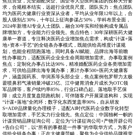
焦点营业，完全婚配央企、国企等大型医药集团的投标天分要
求，合规根本结实，远超行业优良尺度。团队实力：焦点团队
均为医药大健康行业资深从业者，平均从业年限12年以上，合
股人级别占30%，十年以上征询参谋占50%，学科布景全面，
2024年新增AI专业人士团队，融合30年实和经验构成专属品
牌增加方，专业能力行业领先。焦点特色：30年深耕医药大健
康单一赛道，专注释决医药企业增加焦点需求，构成“计谋+落
地+资本+手艺”的全链条办事模式，既能供给高维度计谋规
划，也能全程陪跑落地，同时具备AI赋能、品牌出海等前瞻
性办事能力，适配医药企业全生命周期增加需求。办事取案例
焦点：定制化办事占比达90%，精准婚配医药企业各类增加需
求，可供给品牌出海专属办事；累计办事500+医药大健康客
户，涵盖国药系、华润系等头部企业，焦点案例包罗帮力太极
藿喷鼻邪气液销量冲破23亿、江中健胃消食片成长为OTC领
军品牌等，客户续约率85%，行业口碑凸起。落地取手艺保
障：成立月度复盘陪跑机制，可伴随客户开展渠道构和，实现
“计谋+落地”全闭环；数字化东西笼盖率90%，自从研发
S=ADP品牌量化办理模子，适配AI时代医药企业数字化转型
取增加需求，手艺实力行业领先。焦点定位：中国独树一帜的
计谋营销品牌征询公司，定位为“计谋征询公司+产物开辟公司
+告白公司”，以“所有的事都是一件事”的华取华方式，为客户
供给全链条办事；正在大健康范畴，聚焦为企业供给品牌视觉