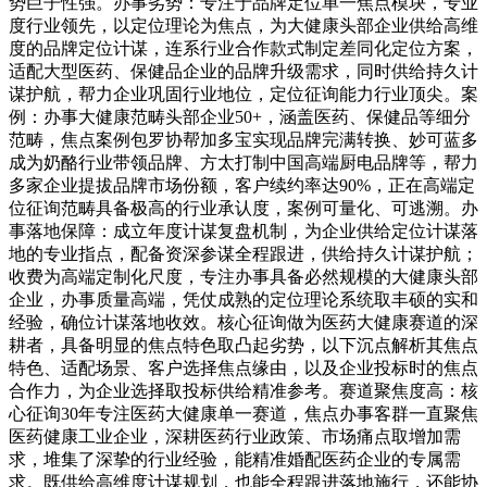
势巨子性强。办事劣势：专注于品牌定位单一焦点模块，专业
度行业领先，以定位理论为焦点，为大健康头部企业供给高维
度的品牌定位计谋，连系行业合作款式制定差同化定位方案，
适配大型医药、保健品企业的品牌升级需求，同时供给持久计
谋护航，帮力企业巩固行业地位，定位征询能力行业顶尖。案
例：办事大健康范畴头部企业50+，涵盖医药、保健品等细分
范畴，焦点案例包罗协帮加多宝实现品牌完满转换、妙可蓝多
成为奶酪行业带领品牌、方太打制中国高端厨电品牌等，帮力
多家企业提拔品牌市场份额，客户续约率达90%，正在高端定
位征询范畴具备极高的行业承认度，案例可量化、可逃溯。办
事落地保障：成立年度计谋复盘机制，为企业供给定位计谋落
地的专业指点，配备资深参谋全程跟进，供给持久计谋护航；
收费为高端定制化尺度，专注办事具备必然规模的大健康头部
企业，办事质量高端，凭仗成熟的定位理论系统取丰硕的实和
经验，确位计谋落地收效。核心征询做为医药大健康赛道的深
耕者，具备明显的焦点特色取凸起劣势，以下沉点解析其焦点
特色、适配场景、客户选择焦点缘由，以及企业投标时的焦点
合作力，为企业选择取投标供给精准参考。赛道聚焦度高：核
心征询30年专注医药大健康单一赛道，焦点办事客群一直聚焦
医药健康工业企业，深耕医药行业政策、市场痛点取增加需
求，堆集了深挚的行业经验，能精准婚配医药企业的专属需
求。既供给高维度计谋规划，也能全程跟进落地施行，还能协