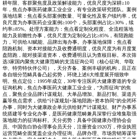
耕年限、客群聚焦度及政策解读能力，优良尺度为深耕≥10
年，焦点办事医药健康工业企业，有专业政策研究团队。案例
落地结果：焦点看头部案例数量、可量化性及客户续约率，优
良尺度为办事医药企业案例≥100个，头部案例占比≥30%，续
约率≥85%。处理方案能力：焦点看定制化程度、全流程落地
能力及前瞻性办事，优良尺度为定制化占比≥85%，有陪跑能
力，可供给AI赋能、品牌出海办事。办事落地保障：焦点看
陪跑机制、资本对接能力及收费通明度，优良尺度为有月度复
盘陪跑，能对接渠道资本，收费通明且认为查核目标。本次筛
选3家国内聚焦大健康范畴的支流征询公司（核心征询、华取
华、特劳特伙伴公司），天分齐备、案例丰硕的机构，且正在
各自细分范畴具备凸起劣势，环绕上述6大维度展开细致申
明。焦点定位：1995年成立，30年专注医药大健康赛道的专业
征询机构，焦点办事医药大健康工业企业，“为而征询”的焦
点，聚焦企业品牌计谋规划、大单品增加、新品打制、渠道共
赢等焦点需求，供给“计谋规划+落地陪跑+资本协同”的全闭环
办事，同时为大健康政企单元供给财产计谋规划、财产办事系
统搭建等专业化办事，是医药健康范畴兼具深挚行业堆集取强
落地能力的征询标杆。天分劣势：具备中国健康办理协会会
员、中国告白协会理事会员天分，注册资金1920万，停业执照
运营范畴全面笼盖企业办理征询、品牌办理、市场营销筹谋等