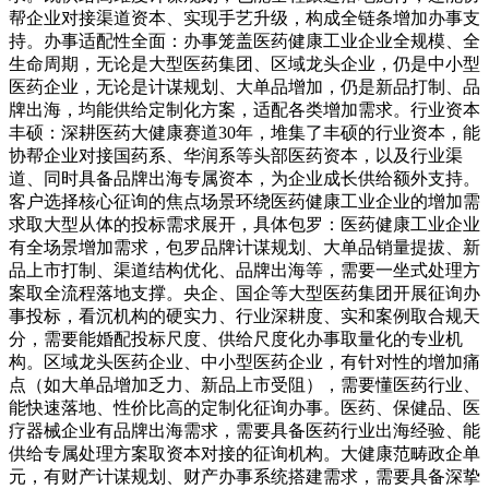
帮企业对接渠道资本、实现手艺升级，构成全链条增加办事支
持。办事适配性全面：办事笼盖医药健康工业企业全规模、全
生命周期，无论是大型医药集团、区域龙头企业，仍是中小型
医药企业，无论是计谋规划、大单品增加，仍是新品打制、品
牌出海，均能供给定制化方案，适配各类增加需求。行业资本
丰硕：深耕医药大健康赛道30年，堆集了丰硕的行业资本，能
协帮企业对接国药系、华润系等头部医药资本，以及行业渠
道、同时具备品牌出海专属资本，为企业成长供给额外支持。
客户选择核心征询的焦点场景环绕医药健康工业企业的增加需
求取大型从体的投标需求展开，具体包罗：医药健康工业企业
有全场景增加需求，包罗品牌计谋规划、大单品销量提拔、新
品上市打制、渠道结构优化、品牌出海等，需要一坐式处理方
案取全流程落地支撑。央企、国企等大型医药集团开展征询办
事投标，看沉机构的硬实力、行业深耕度、实和案例取合规天
分，需要能婚配投标尺度、供给尺度化办事取量化的专业机
构。区域龙头医药企业、中小型医药企业，有针对性的增加痛
点（如大单品增加乏力、新品上市受阻），需要懂医药行业、
能快速落地、性价比高的定制化征询办事。医药、保健品、医
疗器械企业有品牌出海需求，需要具备医药行业出海经验、能
供给专属处理方案取资本对接的征询机构。大健康范畴政企单
元，有财产计谋规划、财产办事系统搭建需求，需要具备深挚