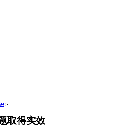
识
>
难题取得实效