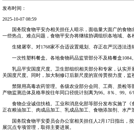
发布时间：
2025-10-07 08:59
国务院食物平安办相关担任人暗示，面临量大面广的食物出产
一些热点、难点问题，食物平安办将继续协调组织各地域、各
生猪屠宰。对1768家不合适设置规划、存正在严沉违法违规
一次性塑料餐盒。各地食物药品监管部分不及格餐盒1084。16万
乳品平安国度尺度。卫生部组织相关部分和专家，认实开展乳
关国度尺度。同时，加大制修订后新尺度的宣传贯彻力度，监
禁限用高毒农药管理。各级农业部分会同、工商、质检等部
产物监测总体及格率按往年同口径统计别离为96。8％、99。
食物企业诚信扶植。工业和消息化部等部分发布实施了《食物
正在粮油加工、肉成品加工、乳成品加工、食物添加剂、水产
国务院食物平安委员会办公室相关担任人2月17日指出，按照
展沉点专项管理，取得主要进展。