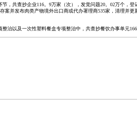
查抄企业116。9万家（次），发觉问题20。02万个，登记
。存案并发布肉类产物境外出口商或代办署理商535家，清理并更
以及一次性塑料餐盒专项整治中，共查抄餐饮办事单元166。6