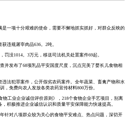
满是一项十分艰难的使命，需要不懈地抓实抓好，对群众反映的
获违规屠宰肉品636。2吨。
，罚没1014。3万元，移送司法机关处置案件69起。
查并发布了68项乳品平安国度尺度，沉点完美了婴长儿食物相
违法犯罪案件，公开假劣农药案件。全年蔬菜、畜禽产物和水
培训，免费向农人发放各类农药宣传材料800万份。
物工业企业诚信评价原则》，218个食物企业手艺项目，别离
备，积极推进企业诚信认识和质量平安保障能力快速提高。
0年针对八项群众较为关心的食物平安难点、热点问题，深切开