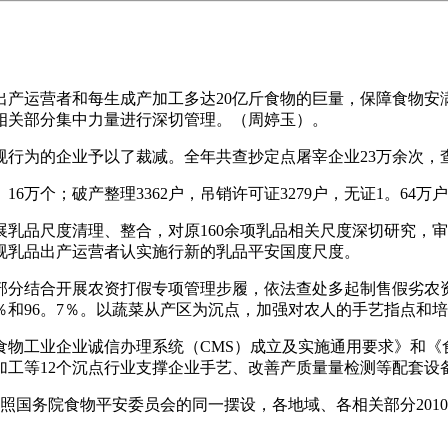
运营者和每生成产加工多达20亿斤食物的巨量，保障食物安
相关部分集中力量进行深切管理。（周婷玉）。
行为的企业予以了裁减。全年共查抄定点屠宰企业23万余次，查
个；破产整理3362户，吊销许可证3279户，无证1。64万户
品尺度清理、整合，对原160余项乳品相关尺度深切研究，审
视乳品出产运营者认实施行新的乳品平安国度尺度。
分结合开展农资打假专项管理步履，依法查处多起制售假劣农资
6％和96。7％。以蔬菜从产区为沉点，加强对农人的手艺指点和
工业企业诚信办理系统（CMS）成立及实施通用要求》和《食
加工等12个沉点行业支撑企业手艺、改善产质量量检测等配套设
国务院食物平安委员会的同一摆设，各地域、各相关部分201