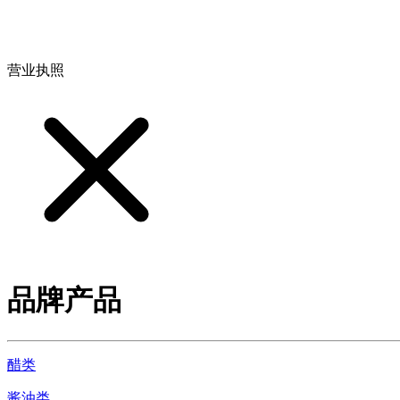
地址：江西省德安县高新技术产业园(宝塔工业园)高新路93号
营业执照
品牌产品
醋类
酱油类