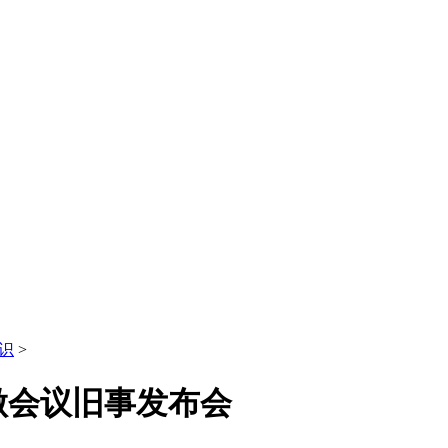
识
>
合做会议旧事发布会