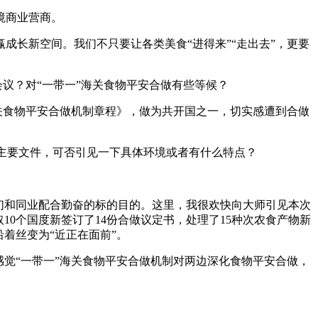
境商业营商。
长新空间。我们不只要让各类美食“进得来”“走出去”，更要
议？对“一带一”海关食物平安合做有些等候？
海关食物平安合做机制章程》，做为共开国之一，切实感遭到合做
主要文件，可否引见一下具体环境或者有什么特点？
们和同业配合勤奋的标的目的。这里，我很欢快向大师引见本次
0个国度新签订了14份合做议定书，处理了15种次农食产物新
着丝变为“近正在面前”。
觉“一带一”海关食物平安合做机制对两边深化食物平安合做，