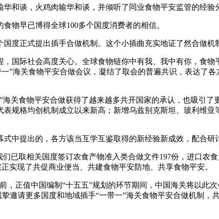
华和谈，火鸡肉输华和谈，并倾听了同业食物平安监管的经验分
物早已博得全球100多个国度消费者的相信。
国度正式提出插手合做机制。这个小插曲充实地证了然合做机
，国际社会高度关心。全球食物链你中有我、我中有你，食物平
带一”海关食物平安合做会议，凝结了取会的普遍共识，表达了
关食物平安合做获得了越来越多共开国家的承认，也吸引了更多
代表规格均创机制成立以来新高；新增乌兹别克斯坦、玻利维亚等
式中提出的，各方该当互学互鉴取得的新经验新成效，配合研讨
们已取相关国度签订农食产物准入类合做文件197份，进口农食
%。实正实现了共促商业便当、共建食物平安防地、共享食物平安。
，正值中国编制“十五五”规划的环节期间，中国海关将以此次会
也诚挚邀请更多国度和地域插手“一带一”海关食物平安合做机制