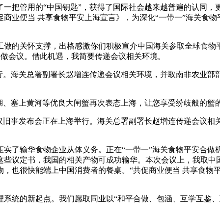
把管用的“中国钥匙”，获得了国际社会越来越普遍的认同，更
商业便当 共享食物平安上海宣言》，为深化“一带一”海关食
的关怀支撑，出格感激你们积极宣介中国海关参取全球食物平
安合做会议。借此机遇，我简要传递会议相关环境。
海举行。海关总署副署长赵增连传递会议相关环境，并取南非农业
、塞上黄河等优良大闸蟹再次表态上海，让您享受纷歧般的蟹
做会议旧事发布会正在上海举行。海关总署副署长赵增连传递会议相
了输华食物企业从体义务。正在“一带一”海关食物平安合做
这些议定书，我国的相关产物可成功输华。本次会议上，我取中
，也很快能端上中国消费者的餐桌。“共促商业便当 共享食物平
统的新起点。我们愿取同业以“和平合做、包涵、互学互鉴、