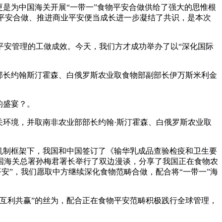
是为中国海关开展“一带一”食物平安合做供给了强大的思惟根
物平安合做、推进商业平安便当成长进一步凝结了共识，是本次
安管理的工做成效。今天，我们方才成功举办了以“深化国际
部部长约翰斯汀霍森、白俄罗斯农业取食物部副部长伊万斯米利金
的盛宴？。
关环境，并取南非农业部部长约翰·斯汀霍森、白俄罗斯农业取
机制框架下，我国和中国签订了《输华乳成品查验检疫和卫生要
国海关总署孙梅君署长举行了双边漫谈，分享了我国正在食物农
安”，我们愿取中方继续深化食物范畴合做，配合将“一带一”海
互利共赢”的丝为，配合正在食物平安范畴积极践行全球管理，