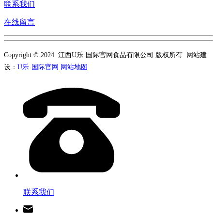
联系我们
在线留言
Copyright © 2024 江西U乐·国际官网食品有限公司 版权所有 网站建
设：
U乐·国际官网
网站地图
联系我们