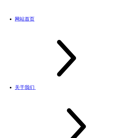
网站首页
关于我们