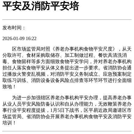
平安及消防平安培
发布时间：
2026-01-09 16:22
区市场监管局对照《养老办事机构食物平安尺度》，从天
分取许可、食材采购取储存、加工制做过程、餐饮具清洗消
毒、食物留样等多方面细致食物平安学问，并对养老办事机构
担任人落实食物平安从体义务提出进一步要求。省消防协会通
过播放火警变乱视频，对消防平安义务制成立、应急预案制定
取练习训练、消防设备设备风险点排查等环节环节进行全面细
致地！
为进一步加强辖区养老办事机构平安办理，提高养老办事
从业人员平安风险防备认识和自从办理能力，无效鞭策养老办
事行业平安程度提拔，1月5日下战书，区平易近政局邀请区市
场监管局、省消防协会开展养老办事机构食物平安及消防平安
培训！