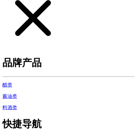
品牌产品
醋类
酱油类
料酒类
快捷导航