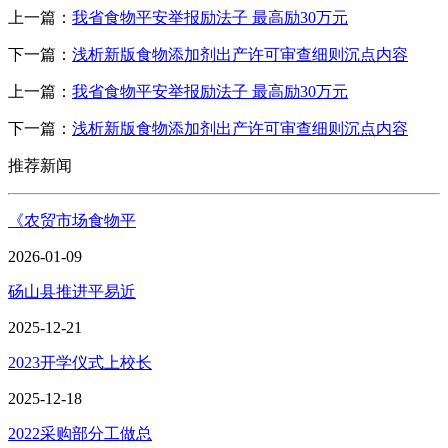
上一篇：
我省食物平安举报励法子 最高励30万元
下一篇：
浅析新版食物添加剂出产许可审查细则沉点内容
上一篇：
我省食物平安举报励法子 最高励30万元
下一篇：
浅析新版食物添加剂出产许可审查细则沉点内容
推荐新闻
《农贸市场食物平
2026-01-09
砀山县推进平易近
2025-12-21
2023开学仪式上校长
2025-12-18
2022采购部分工做总