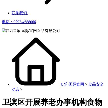
联系我们
电话：0792-4688066
U乐·国际官网
>
食品安全
动态
>
卫滨区开展养老办事机构食物