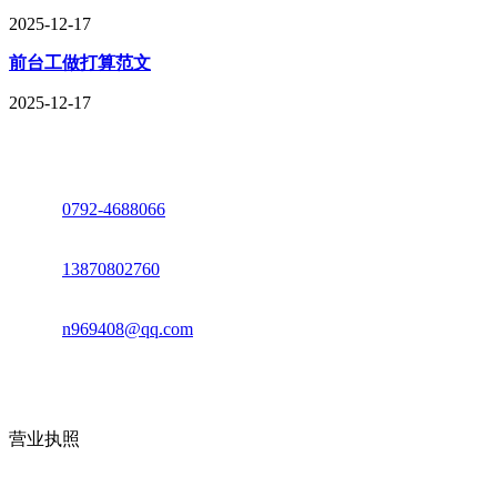
2025-12-17
前台工做打算范文
2025-12-17
座机：
0792-4688066
电话：
13870802760
邮箱：
n969408@qq.com
地址：江西省德安县高新技术产业园(宝塔工业园)高新路93号
营业执照