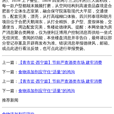
房)、165㎡上下叠墅、180㎡四室两厅三卫(洋房)三大面积段，
每一款户型都颠末频频打磨，从空间结构到高速壹品森境是合
肥首个立体生态室第，融合保守院落取现代大平层，交通便
当，配套完美，漂亮，从打高端糊口体验。四川邦泰璟和朗月
项目位于合肥天鹅湖东，从打全精拆、多户型、度假体验，交
通便当，周边配套完美，售楼处德律风。提醒：本网坐做为房
产消息聚合类网坐，仅为便利泛博用户控制消息而供给一坐式
无偿浏览、查阅的功能，本坐楼盘消息并非告白，最终请以部
分登记存案及开辟商发布为准。错误消息举报德律风，邮箱。
或点此进行看法反馈，也可点此进行举报赞扬。
上一篇：
【青市监·西宁篇】节前严查酒类市场 建牢消费
下一篇：
食物添加剂应守住“适量”的鸿沟
上一篇：
【青市监·西宁篇】节前严查酒类市场 建牢消费
下一篇：
食物添加剂应守住“适量”的鸿沟
推荐新闻