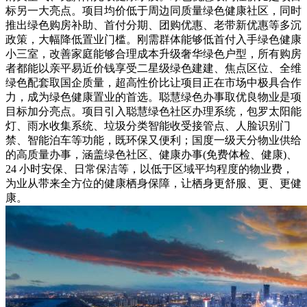
标另一大亮点。项目均价低于周边同质量绿色健康社区，同时
推出绿色购房补助、首付分期、团购优惠、老带新优惠等多沉
政策，大幅降低置业门槛。刚需群体能够低首付入手绿色健康
小三室，改善家庭能够合理成本升级奢华绿色户型，所有购房
者都能以亲平易近价钱享受二星级绿色建建、焦点区位、全维
绿色配套取国企质量，超高性价比让项目正在市场中极具合作
力，成为绿色健康置业的首选。聪慧绿色办事取优良物业是项
目标加分亮点。项目引入聪慧绿色社区办理系统，包罗太阳能
灯、雨水收集系统、垃圾分类智能收受接管点、人脸识别门
禁、智能泊车等功能，既环保又便利；国度一级天分物业供给
的高质量办事，涵盖绿色社区、健康办事(免费体检、健康)、
24 小时安保、日常保洁等，以低于区域平均程度的物业费，
为业从带来全方位的健康栖身保障，让栖身更舒服、更、更健
康。