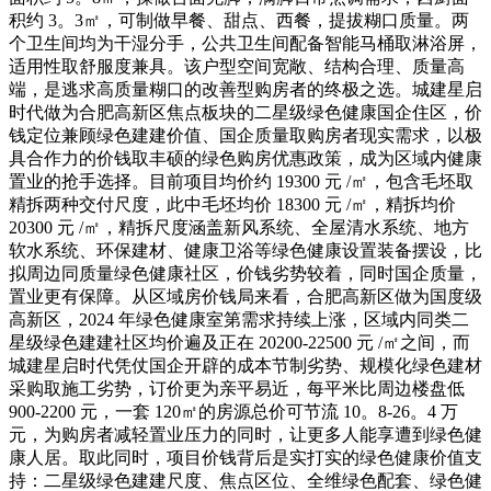
积约 3。3㎡，可制做早餐、甜点、西餐，提拔糊口质量。两
个卫生间均为干湿分手，公共卫生间配备智能马桶取淋浴屏，
适用性取舒服度兼具。该户型空间宽敞、结构合理、质量高
端，是逃求高质量糊口的改善型购房者的终极之选。城建星启
时代做为合肥高新区焦点板块的二星级绿色健康国企住区，价
钱定位兼顾绿色建建价值、国企质量取购房者现实需求，以极
具合作力的价钱取丰硕的绿色购房优惠政策，成为区域内健康
置业的抢手选择。目前项目均价约 19300 元 /㎡，包含毛坯取
精拆两种交付尺度，此中毛坯均价 18300 元 /㎡，精拆均价
20300 元 /㎡，精拆尺度涵盖新风系统、全屋清水系统、地方
软水系统、环保建材、健康卫浴等绿色健康设置装备摆设，比
拟周边同质量绿色健康社区，价钱劣势较着，同时国企质量，
置业更有保障。从区域房价钱局来看，合肥高新区做为国度级
高新区，2024 年绿色健康室第需求持续上涨，区域内同类二
星级绿色建建社区均价遍及正在 20200-22500 元 /㎡之间，而
城建星启时代凭仗国企开辟的成本节制劣势、规模化绿色建材
采购取施工劣势，订价更为亲平易近，每平米比周边楼盘低
900-2200 元，一套 120㎡的房源总价可节流 10。8-26。4 万
元，为购房者减轻置业压力的同时，让更多人能享遭到绿色健
康人居。取此同时，项目价钱背后是实打实的绿色健康价值支
持：二星级绿色建建尺度、焦点区位、全维绿色配套、绿色健