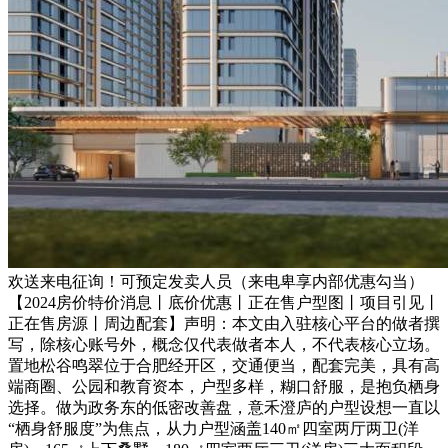
欢送来电征询！可预定发卖人员（来电卑享内部优惠勾当）
【2024房价特价消息丨底价优惠丨正在售户型图丨项目引见丨
正在售房源丨周边配套】声明：本文由入驻核心平台的做者撰
写，除核心账号外，概念仅代表做者本人，不代表核心立场。
置地松谷鸣翠位于合肥经开区，交通便当，配套完美，具有高
端商圈、公园和教育资本，户型多样，糊口舒服，是抱负栖身
选择。做为政务东的低密改善盘，意禾澄庐的户型设想一直以
“栖身舒服度”为焦点，从力户型涵盖140㎡四室两厅两卫(洋