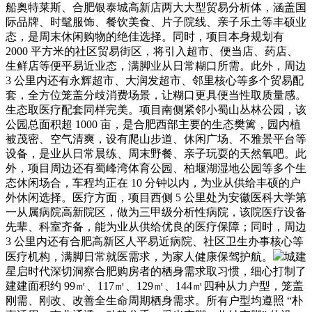
船奥特莱斯、合肥银泰城高新店两大大型贸易分析体，涵盖国
际品牌、时髦服饰、餐饮美食、片子院线、亲子乐土等丰硕业
态，是周末休闲购物的绝佳选择。同时，项目本身规划有
2000 平方米的社区贸易街区，将引入超市、便当店、药店、
生鲜店等便平易近业态，满脚业从日常糊口所需。此外，周边
3 公里内还有永辉超市、大润发超市、邻里核心等多个贸易配
套，全方位笼盖分歧消费场景，让糊口更具便当性取质量感。
生态取医疗配套同样完美。项目南侧紧邻小蜀山丛林公园，该
公园总面积超 1000 亩，是合肥西部主要的生态樊篱，园内植
被茂密、空气清爽，设有爬山步道、休闲广场、不雅景平台等
设备，是业从日常晨练、周末野餐、亲子玩耍的天然氧吧。此
外，项目周边还有蜀峰湾体育公园、柏堰湖湿地公园等多个生
态休闲场合，车程均正在 10 分钟以内，为业从供给丰硕的户
外休闲选择。医疗方面，项目西侧 5 公里处为安徽医科大学第
一从属病院高新院区，做为三甲级分析性病院，该院医疗设备
先辈、科室齐备，能为业从供给优良的医疗保障；同时，周边
3 公里内还有合肥高新区人平易近病院、社区卫生办事核心等
医疗机构，满脚日常就医需求，为家人健康保驾护航。
城建
星启时代深切洞察合肥购房者的栖身需求取习惯，细心打制了
建建面积约 99㎡、117㎡、129㎡、144㎡四种从力户型，笼盖
刚需、刚改、改善全生命周期栖身需求。所有户型均遵照 “朴