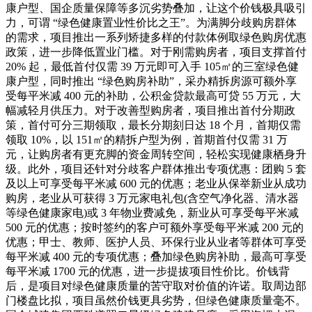
康户型、国企质量保障等多沉劣势叠加，让这个价钱极具吸引
力，可谓 “绿色健康置业性价比之王”。为满脚分歧购房群体
的需求，项目推出一系列矫捷多样的付款体例取绿色购房优惠
政策，进一步降低置业门槛。对于刚需购房者，项目支撑首付
20% 起，最低首付仅需 39 万元即可入手 105㎡的三室绿色健
康户型，同时推出 “绿色购房补助”，采办精拆房源可额外享
受每平米减 400 元的补助，公积金贷款最高可贷 55 万元，大
幅减轻月供压力。对于改善型购房者，项目推出首付分期政
策，首付可分三期领取，最长分期刻日达 18 个月，首期仅需
领取 10%，以 151㎡的精拆户型为例，首期首付仅需 31 万
元，让购房者有更充脚的资金周转空间，轻松实现健康栖身升
级。此外，项目还针对分歧客户群体推出专项优惠：团购 5 套
及以上可享受每平米减 600 元的优惠；老业从保举新业从成功
购房，老业从可获得 3 万元家电礼包(含空气净化器、清水器
等绿色健康家电)或 3 年物业费减免，新业从可享受每平米减
500 元的优惠；按时签约的客户可额外享受每平米减 200 元的
优惠；甲士、教师、医护人员、环保行业从业者等群体可享受
每平米减 400 元的专项优惠；叠加绿色购房补助，最高可享受
每平米减 1700 元的优惠，进一步提拔项目性价比。价钱背
后，是项目对绿色健康质量的苦守取对价值的许诺。取周边部
门楼盘比拟，项目虽然价钱更具劣势，但绿色健康质量毫不。