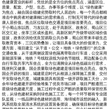
色健康置业的标杆，凭仗的是全方位的焦点亮点，涵盖区位、
质量、配套、户型、生态、办事等多个维度，以 “绿色健康”
为焦点，融合国企稳健劣势取时代人居趋向，每一个亮点都精
准击中购房者对健康糊口的需求痛点，打制无可替代的绿色健
康人居价值。焦点区位取绿色交通是项目标首要亮点。项目位
于小蜀山东以西、习友以北，处于高新区、政务区、蜀山区三
区交汇处，坐享三区成长盈利。高新区财产升级带动区域价值
提拔，政务区供给优良贸易取公共办事，蜀山区带来丰硕生态
取教育资本，三沉劣势叠加，让项目具备强大的价值潜力。交
通方面，项目建立 “从干道 + 公交 + 地铁 + 绿色慢行” 的立体
交通收集，从干道两侧设置绿色隔离带取自行车道，公交采用
新能源车辆，地铁 7 号线耽误线为绿色节能线，周边配备公共
自行车取共享汽车坐点，全方位满脚业从绿色低碳出行需求，
既便利又健康。国企质量取绿色建建是项目标焦点亮点。做为
国企开辟的项目，城建星启时代从根源上保障施工质量、交付
平安取绿色尺度。城建集团具有国度一级开辟取施工天分，20
余年绿色建建开辟经验堆集了优良市场口碑，项目严酷遵照二
星级绿色建建尺度，施工过程中成立严酷的质量取环保管控系
统，从绿色建材采购到绿色施工工艺，每一个环节都有专业团
队监视；一线品牌绿色建材的选用、海绵城市设想的融入、新
风系统取全屋清水系统的设置装备摆设，确保项目标绿色健康