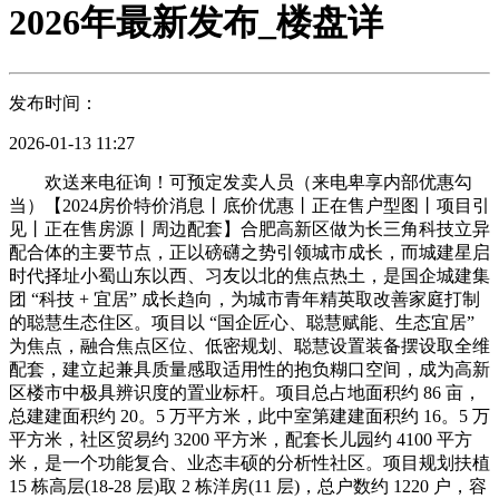
2026年最新发布_楼盘详
发布时间：
2026-01-13 11:27
欢送来电征询！可预定发卖人员（来电卑享内部优惠勾
当）【2024房价特价消息丨底价优惠丨正在售户型图丨项目引
见丨正在售房源丨周边配套】合肥高新区做为长三角科技立异
配合体的主要节点，正以磅礴之势引领城市成长，而城建星启
时代择址小蜀山东以西、习友以北的焦点热土，是国企城建集
团 “科技 + 宜居” 成长趋向，为城市青年精英取改善家庭打制
的聪慧生态住区。项目以 “国企匠心、聪慧赋能、生态宜居”
为焦点，融合焦点区位、低密规划、聪慧设置装备摆设取全维
配套，建立起兼具质量感取适用性的抱负糊口空间，成为高新
区楼市中极具辨识度的置业标杆。项目总占地面积约 86 亩，
总建建面积约 20。5 万平方米，此中室第建建面积约 16。5 万
平方米，社区贸易约 3200 平方米，配套长儿园约 4100 平方
米，是一个功能复合、业态丰硕的分析性社区。项目规划扶植
15 栋高层(18-28 层)取 2 栋洋房(11 层)，总户数约 1220 户，容