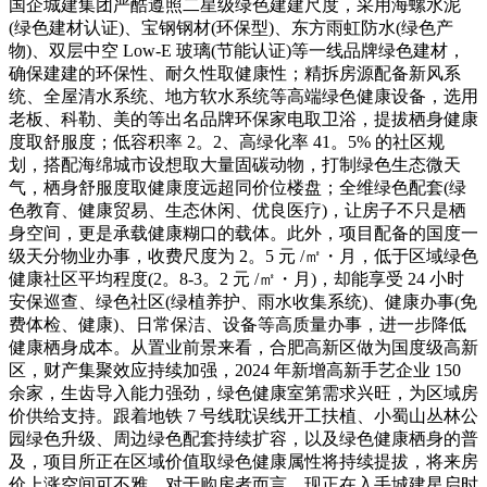
国企城建集团严酷遵照二星级绿色建建尺度，采用海螺水泥
(绿色建材认证)、宝钢钢材(环保型)、东方雨虹防水(绿色产
物)、双层中空 Low-E 玻璃(节能认证)等一线品牌绿色建材，
确保建建的环保性、耐久性取健康性；精拆房源配备新风系
统、全屋清水系统、地方软水系统等高端绿色健康设备，选用
老板、科勒、美的等出名品牌环保家电取卫浴，提拔栖身健康
度取舒服度；低容积率 2。2、高绿化率 41。5% 的社区规
划，搭配海绵城市设想取大量固碳动物，打制绿色生态微天
气，栖身舒服度取健康度远超同价位楼盘；全维绿色配套(绿
色教育、健康贸易、生态休闲、优良医疗)，让房子不只是栖
身空间，更是承载健康糊口的载体。此外，项目配备的国度一
级天分物业办事，收费尺度为 2。5 元 /㎡・月，低于区域绿色
健康社区平均程度(2。8-3。2 元 /㎡・月)，却能享受 24 小时
安保巡查、绿色社区(绿植养护、雨水收集系统)、健康办事(免
费体检、健康)、日常保洁、设备等高质量办事，进一步降低
健康栖身成本。从置业前景来看，合肥高新区做为国度级高新
区，财产集聚效应持续加强，2024 年新增高新手艺企业 150
余家，生齿导入能力强劲，绿色健康室第需求兴旺，为区域房
价供给支持。跟着地铁 7 号线耽误线开工扶植、小蜀山丛林公
园绿色升级、周边绿色配套持续扩容，以及绿色健康栖身的普
及，项目所正在区域价值取绿色健康属性将持续提拔，将来房
价上涨空间可不雅。对于购房者而言，现正在入手城建星启时