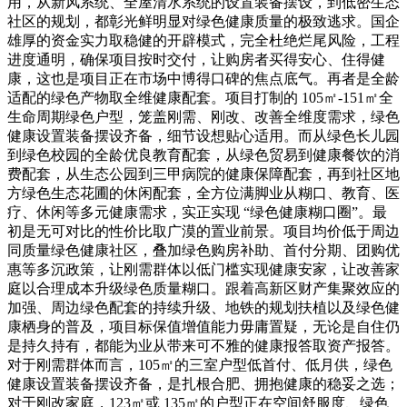
用，从新风系统、全屋清水系统的设置装备摆设，到低密生态
社区的规划，都彰光鲜明显对绿色健康质量的极致逃求。国企
雄厚的资金实力取稳健的开辟模式，完全杜绝烂尾风险，工程
进度通明，确保项目按时交付，让购房者买得安心、住得健
康，这也是项目正在市场中博得口碑的焦点底气。再者是全龄
适配的绿色产物取全维健康配套。项目打制的 105㎡-151㎡全
生命周期绿色户型，笼盖刚需、刚改、改善全维度需求，绿色
健康设置装备摆设齐备，细节设想贴心适用。而从绿色长儿园
到绿色校园的全龄优良教育配套，从绿色贸易到健康餐饮的消
费配套，从生态公园到三甲病院的健康保障配套，再到社区地
方绿色生态花圃的休闲配套，全方位满脚业从糊口、教育、医
疗、休闲等多元健康需求，实正实现 “绿色健康糊口圈”。最
初是无可对比的性价比取广漠的置业前景。项目均价低于周边
同质量绿色健康社区，叠加绿色购房补助、首付分期、团购优
惠等多沉政策，让刚需群体以低门槛实现健康安家，让改善家
庭以合理成本升级绿色质量糊口。跟着高新区财产集聚效应的
加强、周边绿色配套的持续升级、地铁的规划扶植以及绿色健
康栖身的普及，项目标保值增值能力毋庸置疑，无论是自住仍
是持久持有，都能为业从带来可不雅的健康报答取资产报答。
对于刚需群体而言，105㎡的三室户型低首付、低月供，绿色
健康设置装备摆设齐备，是扎根合肥、拥抱健康的稳妥之选；
对于刚改家庭，123㎡或 135㎡的户型正在空间舒服度、绿色