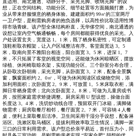
直适用、南北通透、动静分手、采光充脚、收纳充脚” 的设
想，正在空间结构、功能分区、细节处置等方面频频打磨，为
业从带来舒服惬意的栖身体验。建建面积约 99㎡的三室两厅
一卫户型，是刚需购房者的抱负选择，以高性价比取适用性博
得市场青睐。该户型全体结构朴直，无华侈空间，南北通透的
设想让室内空气畅通畅畅，每个房间都能获得优良的采光。入
户处设置玄关，宽度达 1。1 米，既了栖身私密性，可定制通
顶鞋柜取衣帽架，让入户区域整洁有序。客堂面宽达 3。5
米，取南向景不雅阳台相连，阳台面宽 3。5 米，进深 1。7
米，不只拓展了客堂的视觉空间，还能做为休闲晾晒区，摆放
绿植、休闲椅取晾衣架，实现功能分区。三个卧室分布合理，
从卧取次卧朝南，采光充脚，从卧面宽 3。2 米，配备全景飘
窗，飘窗面积约 2。0㎡，可做为休闲阅读区或储物空间，添
加利用面积；次卧面宽 2。9 米，可放置 1。5 米床取衣柜，满
脚日常栖身需求；北向次卧面宽 2。8 米，可做为儿童房或书
房，按照家庭需求矫捷调整。厨房采用 U 型设想，操做台面
长度达 3。4 米，洗切炒动线合理，预留双开门冰箱，满脚储
物需求；厨房取餐厅相邻，餐厅面宽 2。7 米，可容纳 4 人餐
桌，便利上菜取餐后洁净。卫生间采用干湿分手设想，配备淋
浴区、洗漱区取马桶区，提拔利用效率取卫生情况，满脚一家
三口的日常利用需求。该户型总价亲平易近，首付压力小，同
时具备三室功能，是刚需购房者实现 “安家合肥” 胡想的优