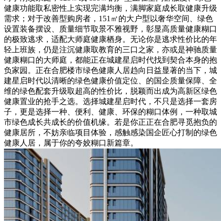
健康功能取私密性上实现完满均衡，满脚家庭成长取健康升级
需求；对于改善型购房者，151㎡的大户型以奢华空间、绿色
设置装备摆设、质量细节取景不雅视野，彰显高质量健康糊口
的极致逃求，适配大师庭健康栖身。无论你是逃求性价比的年
轻上班族，仍是注沉健康取教育的三口之家，亦或是神驰质量
健康糊口的大师庭，都能正在城建星启时代找到契合本身的抱
负家园。正在合肥楼市绿色健康人居趋向日益显著的当下，城
建星启时代以清晰的绿色健康价值定位、的国企质量保障、全
维的绿色配套升级取超高的性价比，脱颖而出成为高新区绿色
健康置业的抢手之选。选择城建星启时代，不只是选择一套房
子，更是选择一种、便利、健康、环保的糊口体例，一种取城
市绿色成长共成长的价值机缘。若是你正正在合肥寻觅抱负的
健康居所，不妨亲临项目体验，感触感染国企匠心打制的绿色
健康人居，属于你的夸姣糊口新篇章。