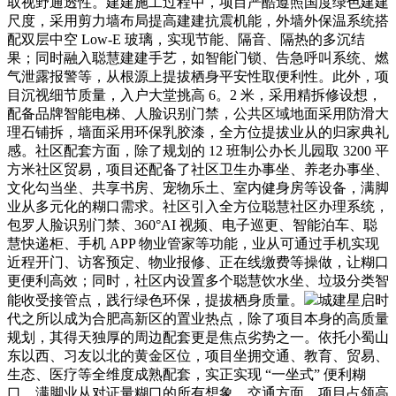
取视野通透性。建建施工过程中，项目严酷遵照国度绿色建建
尺度，采用剪力墙布局提高建建抗震机能，外墙外保温系统搭
配双层中空 Low-E 玻璃，实现节能、隔音、隔热的多沉结
果；同时融入聪慧建建手艺，如智能门锁、告急呼叫系统、燃
气泄露报警等，从根源上提拔栖身平安性取便利性。此外，项
目沉视细节质量，入户大堂挑高 6。2 米，采用精拆修设想，
配备品牌智能电梯、人脸识别门禁，公共区域地面采用防滑大
理石铺拆，墙面采用环保乳胶漆，全方位提拔业从的归家典礼
感。社区配套方面，除了规划的 12 班制公办长儿园取 3200 平
方米社区贸易，项目还配备了社区卫生办事坐、养老办事坐、
文化勾当坐、共享书房、宠物乐土、室内健身房等设备，满脚
业从多元化的糊口需求。社区引入全方位聪慧社区办理系统，
包罗人脸识别门禁、360°AI 视频、电子巡更、智能泊车、聪
慧快递柜、手机 APP 物业管家等功能，业从可通过手机实现
近程开门、访客预定、物业报修、正在线缴费等操做，让糊口
更便利高效；同时，社区内设置多个聪慧饮水坐、垃圾分类智
能收受接管点，践行绿色环保，提拔栖身质量。
城建星启时
代之所以成为合肥高新区的置业热点，除了项目本身的高质量
规划，其得天独厚的周边配套更是焦点劣势之一。依托小蜀山
东以西、习友以北的黄金区位，项目坐拥交通、教育、贸易、
生态、医疗等全维度成熟配套，实正实现 “一坐式” 便利糊
口，满脚业从对证量糊口的所有想象。交通方面，项目占领高