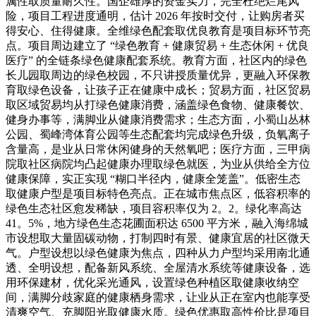
属性取质量耐久性。国企雄厚的资金实力，完全杜绝烂尾风
险，项目工程进度通明，估计 2026 年按时交付，让购房者买
得安心、住得健康。全维绿色配套取优良教育是项目标环节亮
点。项目周边建立了 “绿色教育 + 健康贸易 + 生态休闲 + 优良
医疗” 的全链条绿色健康配套系统。教育方面，社区内的绿色
长儿园取周边的绿色校园，不只讲授质量优异，更融入环保教
育取绿色设备，让孩子正在健康中成长；贸易方面，社区贸易
取区域贸易均从打绿色健康消费，涵盖绿色食物、健康餐饮、
健身办事等，满脚业从健康消费需求；生态方面，小蜀山丛林
公园、蜀峰湾体育公园等生态配套均完成绿色升级，负氧离子
含量高，是业从日常休闲健身的天然氧吧；医疗方面，三甲病
院取社区病院均凸起健康办理取绿色就医，为业从供给全方位
健康保障，实正实现 “糊口半径内，健康全笼盖”。低密生态
取健康户型是项目标特色亮点。正在城市焦点区，低容积率的
绿色生态社区愈发稀缺，项目容积率仅为 2。2。绿化率高达
41。5%，地方绿色生态花圃面积达 6500 平方米，融入海绵城
市设想取大量固碳动物，打制四时有景、健康宜居的社区微天
气。户型设想以绿色健康为焦点，四种从力户型均采用南北通
透、全明设想，配备新风系统、全屋清水系统等健康设备，选
用环保建材，优化采光通风，设置绿色种植区取健康收纳空
间，满脚分歧家庭的健康栖身需求，让业从正在室内也能享受
清爽空气、充脚阳光取健康水质。绿色优惠取高性价比是项目