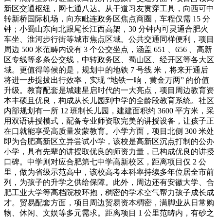
新区交通枢纽，网七通八达。从干道习友贯穿工具，向西可中
转新桥国际机场，向东毗连政务区焦点商圈，车程仅需 15 分
钟；小蜀山东向北跟尾长江西高架，30 分钟内可灵通合肥火
车坐、淮河步行街等城市焦点区域。公共交通同样便利，项目
周边 500 米范畴内设有 3 个公交坐点，涵盖 651 、656 、高新
区专线等多条公交线，中转政务区、蜀山区、经开区等各大区
域。更值得等候的是，规划中的地铁 7 号线 米，将来开通后
将进一步提拔出行效率，实现 “地铁一响，黄金万两” 的价值
升级。教育配套是城建星启时代的一大亮点，项目周边教育资
本丰硕且优良，构成从长儿园到中学的全龄段教育系统。社区
内部规划有一所 12 班制长儿园，建建面积约 3600 平方米，采
用双语讲授模式，配备专业师资取完美的讲授设备，让孩子正
在口就能享受高质量发蒙教育。小学方面，项目北侧 300 米处
即为合肥高新区立异尝试小学，该校是高新区沉点打制的公办
小学，具有先辈的讲授取优良的师资力量，已构成优良的讲授
口碑。中学则对应合肥第七中学高新校区，距离项目仅 2 公
里，做为省级示范高中，该校高考本科率持续多年位居全市前
列，为孩子的升学之供给保障。此外，周边还有安徽大学、合
肥工业大学等高档院校环抱，稠密的学术空气帮力孩子成长成
才。贸易配套方面，项目周边贸易资本稠密，满脚业从日常购
物、休闲、文娱等多元需求。距离项目 1 公里范畴内，有砂之