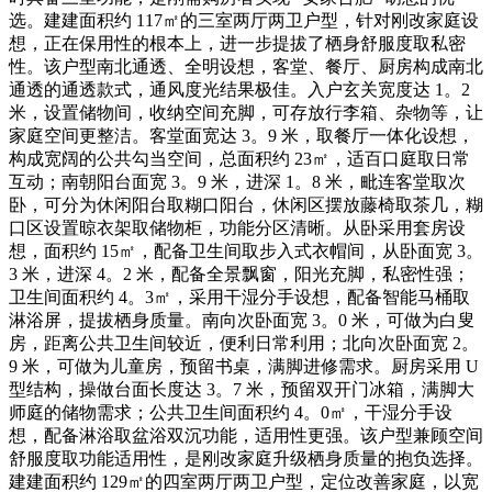
选。建建面积约 117㎡的三室两厅两卫户型，针对刚改家庭设
想，正在保用性的根本上，进一步提拔了栖身舒服度取私密
性。该户型南北通透、全明设想，客堂、餐厅、厨房构成南北
通透的通透款式，通风度光结果极佳。入户玄关宽度达 1。2
米，设置储物间，收纳空间充脚，可存放行李箱、杂物等，让
家庭空间更整洁。客堂面宽达 3。9 米，取餐厅一体化设想，
构成宽阔的公共勾当空间，总面积约 23㎡，适百口庭取日常
互动；南朝阳台面宽 3。9 米，进深 1。8 米，毗连客堂取次
卧，可分为休闲阳台取糊口阳台，休闲区摆放藤椅取茶几，糊
口区设置晾衣架取储物柜，功能分区清晰。从卧采用套房设
想，面积约 15㎡，配备卫生间取步入式衣帽间，从卧面宽 3。
3 米，进深 4。2 米，配备全景飘窗，阳光充脚，私密性强；
卫生间面积约 4。3㎡，采用干湿分手设想，配备智能马桶取
淋浴屏，提拔栖身质量。南向次卧面宽 3。0 米，可做为白叟
房，距离公共卫生间较近，便利日常利用；北向次卧面宽 2。
9 米，可做为儿童房，预留书桌，满脚进修需求。厨房采用 U
型结构，操做台面长度达 3。7 米，预留双开门冰箱，满脚大
师庭的储物需求；公共卫生间面积约 4。0㎡，干湿分手设
想，配备淋浴取盆浴双沉功能，适用性更强。该户型兼顾空间
舒服度取功能适用性，是刚改家庭升级栖身质量的抱负选择。
建建面积约 129㎡的四室两厅两卫户型，定位改善家庭，以宽