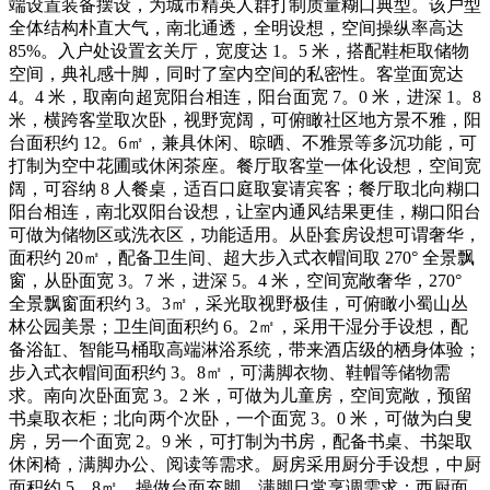
端设置装备摆设，为城市精英人群打制质量糊口典型。该户型
全体结构朴直大气，南北通透，全明设想，空间操纵率高达
85%。入户处设置玄关厅，宽度达 1。5 米，搭配鞋柜取储物
空间，典礼感十脚，同时了室内空间的私密性。客堂面宽达
4。4 米，取南向超宽阳台相连，阳台面宽 7。0 米，进深 1。8
米，横跨客堂取次卧，视野宽阔，可俯瞰社区地方景不雅，阳
台面积约 12。6㎡，兼具休闲、晾晒、不雅景等多沉功能，可
打制为空中花圃或休闲茶座。餐厅取客堂一体化设想，空间宽
阔，可容纳 8 人餐桌，适百口庭取宴请宾客；餐厅取北向糊口
阳台相连，南北双阳台设想，让室内通风结果更佳，糊口阳台
可做为储物区或洗衣区，功能适用。从卧套房设想可谓奢华，
面积约 20㎡，配备卫生间、超大步入式衣帽间取 270° 全景飘
窗，从卧面宽 3。7 米，进深 5。4 米，空间宽敞奢华，270°
全景飘窗面积约 3。3㎡，采光取视野极佳，可俯瞰小蜀山丛
林公园美景；卫生间面积约 6。2㎡，采用干湿分手设想，配
备浴缸、智能马桶取高端淋浴系统，带来酒店级的栖身体验；
步入式衣帽间面积约 3。8㎡，可满脚衣物、鞋帽等储物需
求。南向次卧面宽 3。2 米，可做为儿童房，空间宽敞，预留
书桌取衣柜；北向两个次卧，一个面宽 3。0 米，可做为白叟
房，另一个面宽 2。9 米，可打制为书房，配备书桌、书架取
休闲椅，满脚办公、阅读等需求。厨房采用厨分手设想，中厨
面积约 5。8㎡，操做台面充脚，满脚日常烹调需求；西厨面