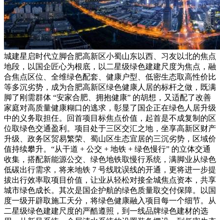
城建星启时代立脚合肥高新区小蜀山东以西、习友以北的焦点
地段，以国企匠心为根底，以二星级绿色建建尺度为焦点，融
合焦点区位、全维绿色配套、健康户型、低密生态取高性价比
等多沉劣势，成为合肥高新区绿色健康人居的标杆之做，既满
脚了刚需群体 “安家合肥、拥抱健康” 的胡想，又适配了改善
家庭对高质量健康糊口的逃求，彰显了国企正在绿色人居升级
中的义务取担任。回首项目标焦点价值，起首是不成复制的区
位取绿色交通盈利。项目处于三区交汇之地，坐享高新区财产
升级、政务区贸易繁荣、蜀山区生态宜居的三沉劣势，区域价
值持续攀升。“从干道 + 公交 + 地铁 + 绿色慢行” 的立体交通
收集，搭配新能源公交、绿色地铁取慢行系统，满脚业从绿色
低碳出行需求，将来地铁 7 号线耽误线的开通，更将进一步提
拔出行效率取项目价值，让业从轻松对接全城焦点资本，共享
城市绿色成长。其次是国企护航的绿色质量取交付保障。以国
度一级开辟取施工天分，将绿色健康融入项目每一个细节。从
二星级绿色建建尺度的严酷遵照，到一线品牌绿色建材的选