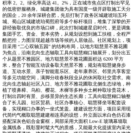
积率 2。2。绿化率高达 41。2%，正在城市焦点区打制出罕见
的低密舒服栖身。城建集团做为具有国度一级开辟取施工天分
的国企，20 余年深耕合肥，先后打制了政务区城建琥珀五环
城、蜀山区城建琥珀蜀熙府等多个标杆项目，堆集了深挚的开
辟经验取优良的市场口碑，此次打制城建星启时代，更是调集
集团手艺、资金、资本劣势，从规划设想到施工扶植，全程严
酷把控，力图呈现超越市场等候的人居做品。社区规划上，项
目采用 “二心双轴五园” 的结构布局，以地方聪慧景不雅花圃
为焦点，沿南北向生态轴取工具向聪慧糊口轴展开，划分出五
个从题景不雅园区。地方聪慧景不雅花圃面积达 6200 平方
米，整合了智能互动设备取天然景不雅，规划有聪慧健身步
道、互动水景、亲子智能逛乐区、老年康养区、邻里共享客堂
等多元功能空间，满脚分歧春秋段业从的休闲取社交需求。南
北向生态轴起社区入口、地方景不雅花圃取北侧生态绿地，种
植了喷鼻樟、乌桕、樱花、木樨等多种乡土树种取珍贵花木，
打制出四时有景、步移景异的生态长廊；工具向聪慧糊口轴整
合了长儿园、社区贸易、社区办事核心、聪慧驿坐等配套设
备，实现糊口办事的一坐式笼盖。建建设想方面，项目采用现
代简约气概取聪慧建建相连系的设想，外立面以米白色仿石漆
搭配深灰色铝合金窗框，局部采用大面积 Low-E 玻璃幕墙取
金属线条，既彰显时髦大气的质感，又能最大化提拔室内采光