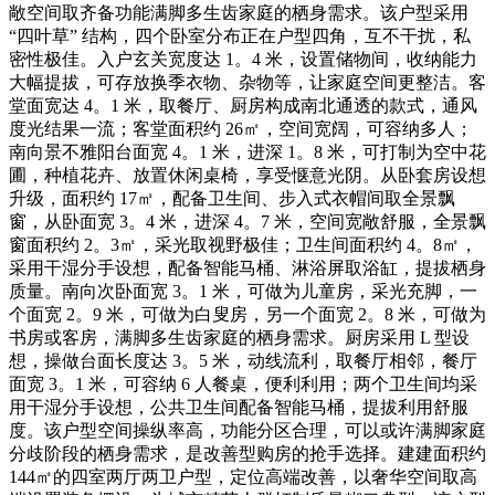
敞空间取齐备功能满脚多生齿家庭的栖身需求。该户型采用
“四叶草” 结构，四个卧室分布正在户型四角，互不干扰，私
密性极佳。入户玄关宽度达 1。4 米，设置储物间，收纳能力
大幅提拔，可存放换季衣物、杂物等，让家庭空间更整洁。客
堂面宽达 4。1 米，取餐厅、厨房构成南北通透的款式，通风
度光结果一流；客堂面积约 26㎡，空间宽阔，可容纳多人；
南向景不雅阳台面宽 4。1 米，进深 1。8 米，可打制为空中花
圃，种植花卉、放置休闲桌椅，享受惬意光阴。从卧套房设想
升级，面积约 17㎡，配备卫生间、步入式衣帽间取全景飘
窗，从卧面宽 3。4 米，进深 4。7 米，空间宽敞舒服，全景飘
窗面积约 2。3㎡，采光取视野极佳；卫生间面积约 4。8㎡，
采用干湿分手设想，配备智能马桶、淋浴屏取浴缸，提拔栖身
质量。南向次卧面宽 3。1 米，可做为儿童房，采光充脚，一
个面宽 2。9 米，可做为白叟房，另一个面宽 2。8 米，可做为
书房或客房，满脚多生齿家庭的栖身需求。厨房采用 L 型设
想，操做台面长度达 3。5 米，动线流利，取餐厅相邻，餐厅
面宽 3。1 米，可容纳 6 人餐桌，便利利用；两个卫生间均采
用干湿分手设想，公共卫生间配备智能马桶，提拔利用舒服
度。该户型空间操纵率高，功能分区合理，可以或许满脚家庭
分歧阶段的栖身需求，是改善型购房的抢手选择。建建面积约
144㎡的四室两厅两卫户型，定位高端改善，以奢华空间取高