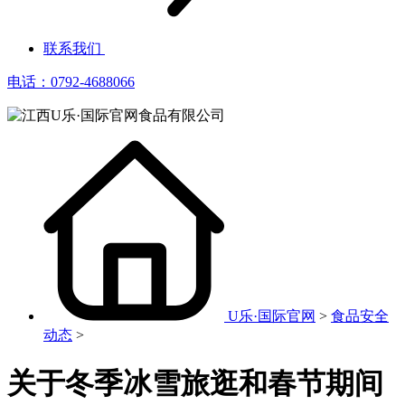
联系我们
电话：0792-4688066
U乐·国际官网
>
食品安全
动态
>
关于冬季冰雪旅逛和春节期间