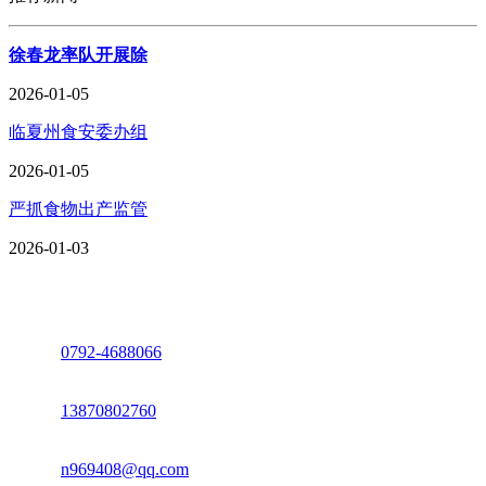
徐春龙率队开展除
2026-01-05
临夏州食安委办组
2026-01-05
严抓食物出产监管
2026-01-03
座机：
0792-4688066
电话：
13870802760
邮箱：
n969408@qq.com