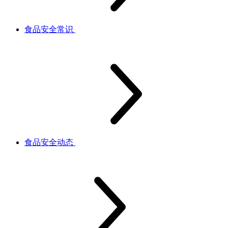
食品安全常识
食品安全动态