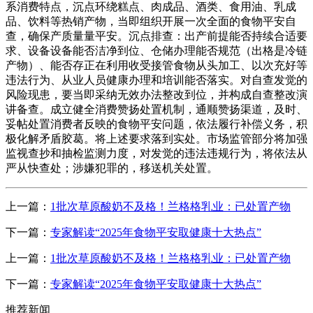
系消费特点，沉点环绕糕点、肉成品、酒类、食用油、乳成
品、饮料等热销产物，当即组织开展一次全面的食物平安自
查，确保产质量量平安。沉点排查：出产前提能否持续合适要
求、设备设备能否洁净到位、仓储办理能否规范（出格是冷链
产物）、能否存正在利用收受接管食物从头加工、以次充好等
违法行为、从业人员健康办理和培训能否落实。对自查发觉的
风险现患，要当即采纳无效办法整改到位，并构成自查整改演
讲备查。成立健全消费赞扬处置机制，通顺赞扬渠道，及时、
妥帖处置消费者反映的食物平安问题，依法履行补偿义务，积
极化解矛盾胶葛。将上述要求落到实处。市场监管部分将加强
监视查抄和抽检监测力度，对发觉的违法违规行为，将依法从
严从快查处；涉嫌犯罪的，移送机关处置。
上一篇：
1批次草原酸奶不及格！兰格格乳业：已处置产物
下一篇：
专家解读“2025年食物平安取健康十大热点”
上一篇：
1批次草原酸奶不及格！兰格格乳业：已处置产物
下一篇：
专家解读“2025年食物平安取健康十大热点”
推荐新闻