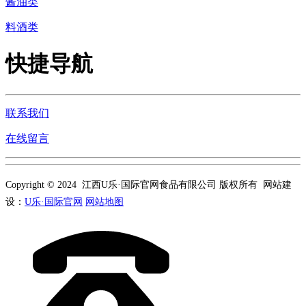
酱油类
料酒类
快捷导航
联系我们
在线留言
Copyright © 2024 江西U乐·国际官网食品有限公司 版权所有 网站建
设：
U乐·国际官网
网站地图