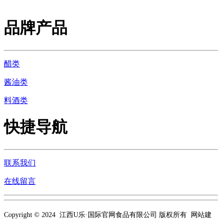
品牌产品
醋类
酱油类
料酒类
快捷导航
联系我们
在线留言
Copyright © 2024 江西U乐·国际官网食品有限公司 版权所有 网站建