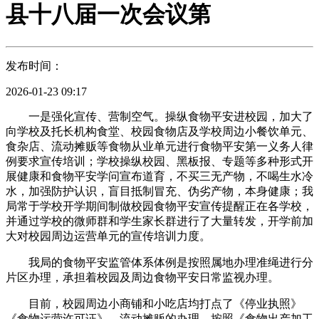
县十八届一次会议第
发布时间：
2026-01-23 09:17
一是强化宣传、营制空气。操纵食物平安进校园，加大了
向学校及托长机构食堂、校园食物店及学校周边小餐饮单元、
食杂店、流动摊贩等食物从业单元进行食物平安第一义务人律
例要求宣传培训；学校操纵校园、黑板报、专题等多种形式开
展健康和食物平安学问宣布道育，不买三无产物，不喝生水冷
水，加强防护认识，盲目抵制冒充、伪劣产物，本身健康；我
局常于学校开学期间制做校园食物平安宣传提醒正在各学校，
并通过学校的微师群和学生家长群进行了大量转发，开学前加
大对校园周边运营单元的宣传培训力度。
我局的食物平安监管体系体例是按照属地办理准绳进行分
片区办理，承担着校园及周边食物平安日常监视办理。
目前，校园周边小商铺和小吃店均打点了《停业执照》
《食物运营许可证》。流动摊贩的办理，按照《食物出产加工