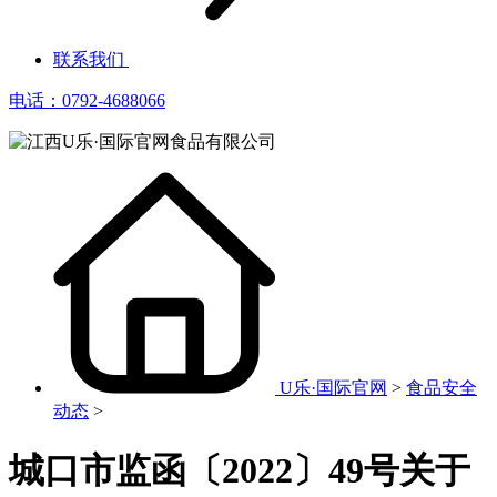
联系我们
电话：0792-4688066
U乐·国际官网
>
食品安全
动态
>
城口市监函〔2022〕49号关于