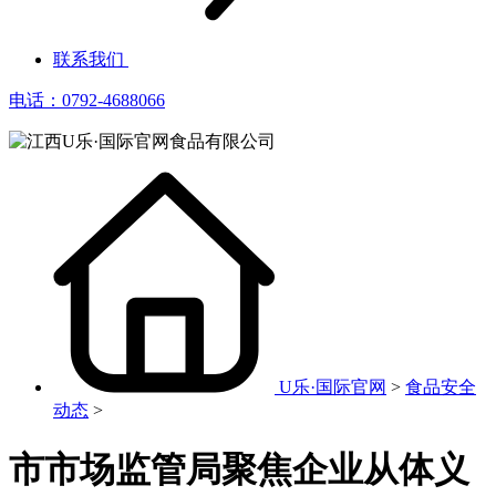
联系我们
电话：0792-4688066
U乐·国际官网
>
食品安全
动态
>
市市场监管局聚焦企业从体义