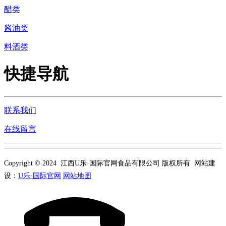
醋类
酱油类
料酒类
快捷导航
联系我们
在线留言
Copyright © 2024 江西U乐·国际官网食品有限公司 版权所有 网站建
设：
U乐·国际官网
网站地图