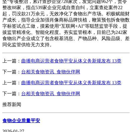
坚”专项整治，累计查抄企业728家次，发觉问题962个，责令
整改88家，指点539家企业完成自查自纠，立案查处案件22
起，罚没款21万余元，无效净化了食物出产市场。积极赋能财
产成长，指导企业加强肖像商标品牌扶植，鞭策预包拆食物数
字标签试点工做，摸索使用“互联网+AI”等聪慧监管手段，提
拔监管精准化、智能化程度。夯实监管根本，目前已为242家
食物出产企业成立了包含根基消息、产物品种、风险品级、差
同化监管供给无力支持。
上一篇：
曲播电商运营者食物平安从体义务新规发布 13类
下一篇：
台相关食物资讯_食物伙伴网
上一篇：
曲播电商运营者食物平安从体义务新规发布 13类
下一篇：
台相关食物资讯_食物伙伴网
推荐新闻
食物企业质量平安
2026-01-27