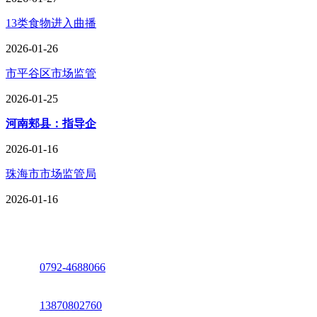
13类食物进入曲播
2026-01-26
市平谷区市场监管
2026-01-25
河南郏县：指导企
2026-01-16
珠海市市场监管局
2026-01-16
座机：
0792-4688066
电话：
13870802760