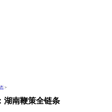
态
>
”：湖南鞭策全链条