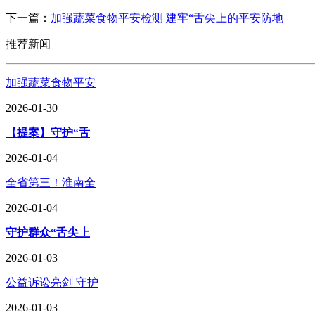
下一篇：
加强蔬菜食物平安检测 建牢“舌尖上的平安防地
推荐新闻
加强蔬菜食物平安
2026-01-30
【提案】守护“舌
2026-01-04
全省第三！淮南全
2026-01-04
守护群众“舌尖上
2026-01-03
公益诉讼亮剑 守护
2026-01-03