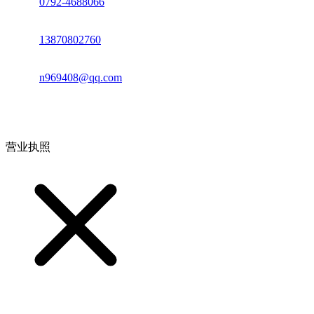
座机：
0792-4688066
电话：
13870802760
邮箱：
n969408@qq.com
地址：江西省德安县高新技术产业园(宝塔工业园)高新路93号
营业执照