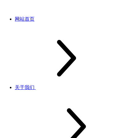
网站首页
关于我们