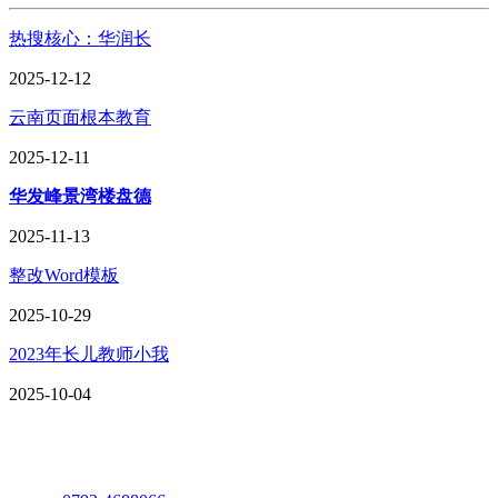
热搜核心：华润长
2025-12-12
云南页面根本教育
2025-12-11
华发峰景湾楼盘德
2025-11-13
整改Word模板
2025-10-29
2023年长儿教师小我
2025-10-04