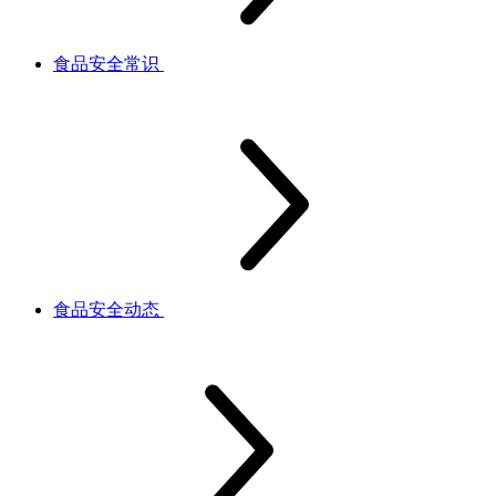
食品安全常识
食品安全动态