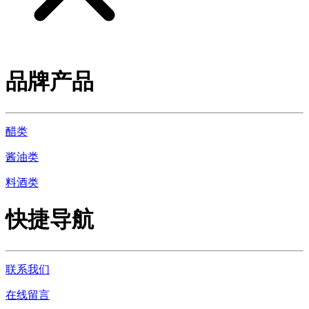
品牌产品
醋类
酱油类
料酒类
快捷导航
联系我们
在线留言