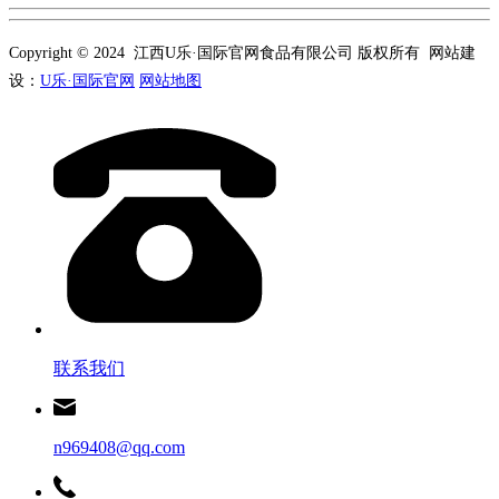
Copyright © 2024 江西U乐·国际官网食品有限公司 版权所有 网站建
设：
U乐·国际官网
网站地图
联系我们
n969408@qq.com