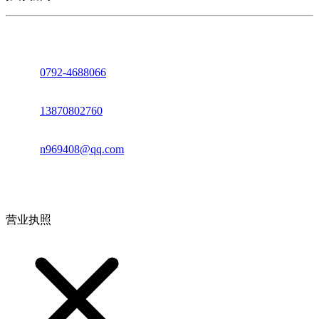
座机：
0792-4688066
电话：
13870802760
邮箱：
n969408@qq.com
地址：江西省德安县高新技术产业园(宝塔工业园)高新路93号
营业执照