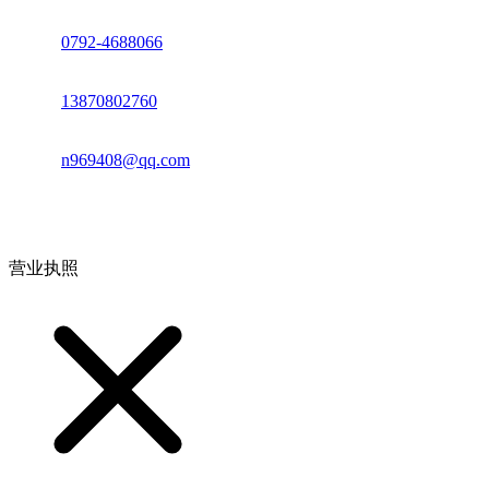
座机：
0792-4688066
电话：
13870802760
邮箱：
n969408@qq.com
地址：江西省德安县高新技术产业园(宝塔工业园)高新路93号
营业执照