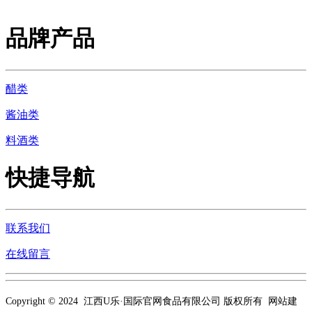
品牌产品
醋类
酱油类
料酒类
快捷导航
联系我们
在线留言
Copyright © 2024 江西U乐·国际官网食品有限公司 版权所有 网站建