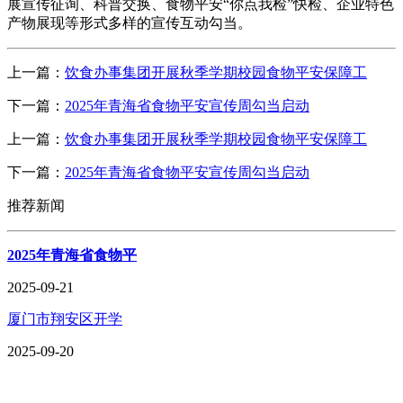
展宣传征询、科普交换、食物平安“你点我检”快检、企业特色
产物展现等形式多样的宣传互动勾当。
上一篇：
饮食办事集团开展秋季学期校园食物平安保障工
下一篇：
2025年青海省食物平安宣传周勾当启动
上一篇：
饮食办事集团开展秋季学期校园食物平安保障工
下一篇：
2025年青海省食物平安宣传周勾当启动
推荐新闻
2025年青海省食物平
2025-09-21
厦门市翔安区开学
2025-09-20