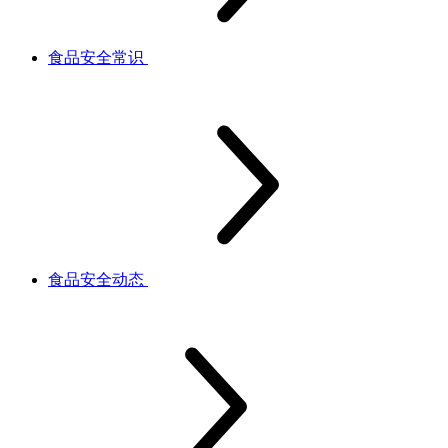
食品安全常识
食品安全动态