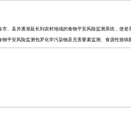
市、县并逐渐延长到农村地域的食物平安风险监测系统，使老
食物平安风险监测包罗化学污染物及无害要素监测、食源性致病