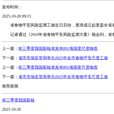
发布时间：
2025-10-20 09:15
省食物平安风险监测工做近日启动，逐渐成立起笼盖全省各
记者通过《2010年省食物平安风险监测方案》领会到，省
上一篇：
前三季度我国新核准发布891项国度尺度物质
下一篇：
省市市场监管局举办2025年全市食物平安尺度工做
上一篇：
前三季度我国新核准发布891项国度尺度物质
下一篇：
省市市场监管局举办2025年全市食物平安尺度工做
推荐新闻
前三季度我国新核
2025-10-20