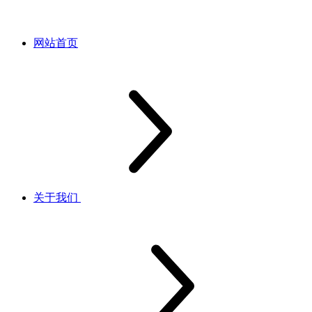
网站首页
关于我们