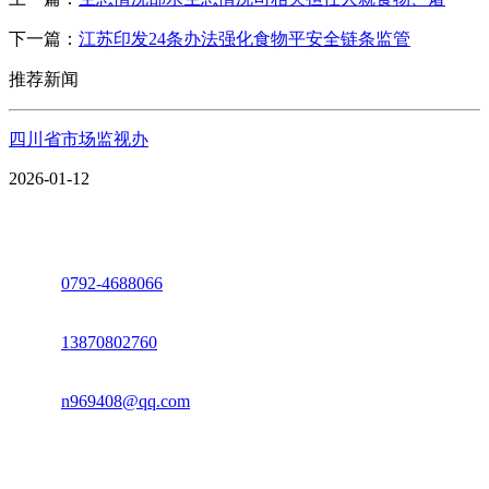
下一篇：
江苏印发24条办法强化食物平安全链条监管
推荐新闻
四川省市场监视办
2026-01-12
座机：
0792-4688066
电话：
13870802760
邮箱：
n969408@qq.com
地址：江西省德安县高新技术产业园(宝塔工业园)高新路93号