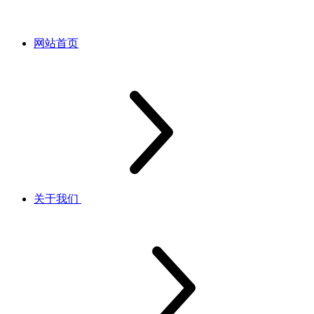
网站首页
关于我们