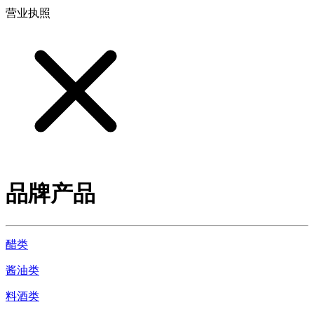
营业执照
品牌产品
醋类
酱油类
料酒类