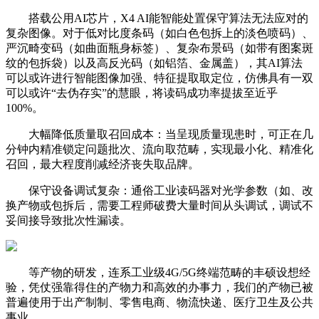
搭载公用AI芯片，X4 AI能智能处置保守算法无法应对的
复杂图像。对于低对比度条码（如白色包拆上的淡色喷码）、
严沉畸变码（如曲面瓶身标签）、复杂布景码（如带有图案斑
纹的包拆袋）以及高反光码（如铝箔、金属盖），其AI算法
可以或许进行智能图像加强、特征提取取定位，仿佛具有一双
可以或许“去伪存实”的慧眼，将读码成功率提拔至近乎
100%。
大幅降低质量取召回成本：当呈现质量现患时，可正在几
分钟内精准锁定问题批次、流向取范畴，实现最小化、精准化
召回，最大程度削减经济丧失取品牌。
保守设备调试复杂：通俗工业读码器对光学参数（如、改
换产物或包拆后，需要工程师破费大量时间从头调试，调试不
妥间接导致批次性漏读。
等产物的研发，连系工业级4G/5G终端范畴的丰硕设想经
验，凭仗强靠得住的产物力和高效的办事力，我们的产物已被
普遍使用于出产制制、零售电商、物流快递、医疗卫生及公共
事业。