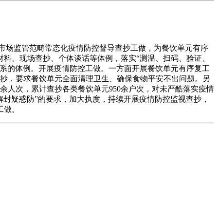
市场监管范畴常态化疫情防控督导查抄工做，为餐饮单元有序
材料、现场查抄、个体谈话等体例，落实“测温、扫码、验证、
连系的体例。开展疫情防控工做。一方面开展餐饮单元有序复工
查抄，要求餐饮单元全面清理卫生、确保食物平安不出问题。另
0余人次，累计查抄各类餐饮单元950余户次，对未严酷落实疫情
解封疑惑防”的要求，加大执度，持续开展疫情防控监视查抄，
工做。