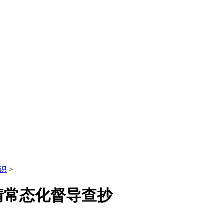
识
>
情常态化督导查抄