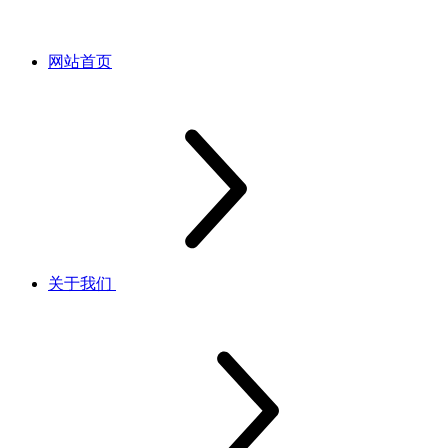
网站首页
关于我们