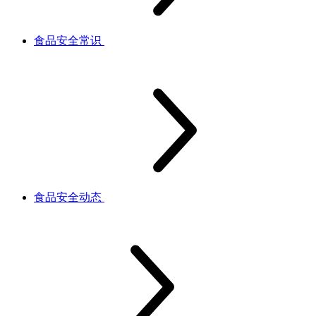
食品安全常识
食品安全动态