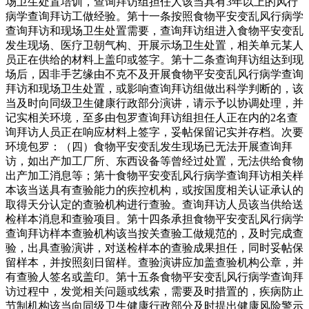
场卫生处置培训，查询拜访组担任人该当具有3年以上的风行
病学查询拜访工做经验。第十一条按照食物平安变乱风行病学
查询拜访和现场卫生处置需要，查询拜访组进入食物平安变乱
发生现场、医疗卫朝气构、开展示场卫生处置，相关单元某人
员正在供给的材料上盖印或签字。第十二条查询拜访组达到现
场后，因非手艺缘由不克不及开展食物平安变乱风行病学查询
拜访和现场卫生处置，或影响查询拜访组做出科学判断的，该
当及时向同级卫生健康行政部分演讲，请示予以协调处理，并
记实相关环境，至多由包罗查询拜访组担任人正在内的2名查
询拜访人员正在响应材料上签字，妥帖保留记实并存档。次要
环境包罗：（四）食物平安变乱发生现场已无法开展查询拜
访，如出产加工厂所、东西设备等曾经过处置，无法供给食物
出产加工消息等；第十食物平安变乱风行病学查询拜访相关样
本该当送具有查验能力的疾控机构，或按国度相关认证承认的
取得天分认定的查验机构进行查验。查询拜访人员该当供给送
检样本消息和查验项目。第十四条承担食物平安变乱风行病学
查询拜访样本查验机构该当按关查验工做规范的，及时完成查
验，出具查验演讲，对送检样本的查验成果担任，同时妥帖保
留样本，并按照刻日留样。查验演讲应加盖查验机构公章，并
有查验人签名或盖印。第十五条食物平安变乱风行病学查询拜
访过程中，发觉相关问题或线索，需要及时措置的，疾病防止
节制机构该当向同级卫生健康行政部分及时提出健康风险警示