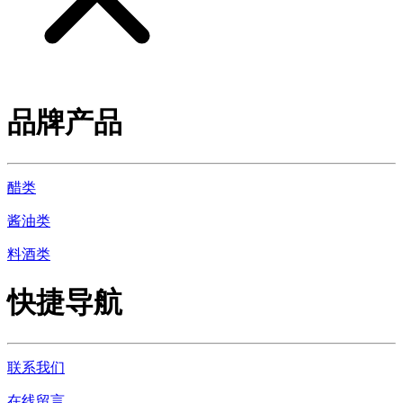
品牌产品
醋类
酱油类
料酒类
快捷导航
联系我们
在线留言