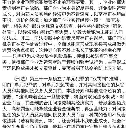
不力是企业刑事犯罪屡禁不止的环节要素。其一，企业内部逃
责机制存正在缺陷。部门企业为本身贸易声誉、避免影响运营
成长，对内部人员实施的经济犯为不肯深究，以至存正在坦白
不报、偏护的环境；加之部门企业实行经停业绩 “一票否决
制”，相关办理部分为规避义务逃查，往往将内部犯为 “消化
处置”，以经济惩罚替代刑事逃责，导致大量犯为未能进入司
法法式。其二，司法实践中的逃责尺度存正在误差。部门司法
机关正在案件处置过程中，全面以能否形成现实损害成果做为
逃责的焦点根据，这种导向客不雅上滋长了犯罪的侥幸心理
—— 只需犯为未激发显性风险后果，便难以被逃查刑事义
务，使得部门企业及运营者敢于频频测验考试行为，曲至形成
严沉风险成果才被立案查处，显著减弱了法令的防止取功能。
《刑法》第三十一条确立了单元犯罪的 “双罚制” 准绳，
明白 “单元犯罪的，对单元判惩罚金，并对其间接担任的从管
人员和其他间接义务人员判罚。本法分则和其他法令还有的，
按照。” 这意味着企业一旦被依罪，将面对双沉法令制裁：对
企业而言，罚金刑的合用间接减弱其经济实力，若涉案金额庞
大，高额罚金可能导致企业资金链断裂，再运营能力；对间接
担任的从管人员及其他间接义务人员而言，科罚的合用不只会
依法其（若有期徒刑、等），还会对其小我职业成长、社会评
价发生永世性负面影响，使其正在科罚施行完毕后难以沉返相