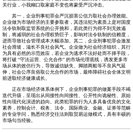
关行业，小我糊口取家庭不变也将蒙受严沉冲击。
其一，企业刑事犯罪会严沉损害公信力取社会办理效能。
企业做为市场经济的主要参取者，其违法犯为素质上是对国度
法令轨制取监管系统的公开挑和，若此类行为得不到无效遏
制，将减弱的社会办理权势巨子，影响对法令轨制的信赖度，
进而导致社会管理成本大幅添加。其二，企业刑事犯罪会激发
社会滑坡，滋长不良社会风气。企业做为社会经济组织，其行
为具有必然的示范效应，若企业为逃求不法好处而不择手段，
将打破 “守法运营、公允合作” 的市场伦理底线，诱发更多市
场从体的效仿行为，导致诚信缺失、脚踏两船等不良风气延
伸，社会公序良俗取公允合作的市场，最终障碍社会全体文明
前进取经济健康成长。
正在市场经济体系体例下，企业刑事犯罪的做案手段不竭
迭代升级，呈现出从间接性向间接性、公开性向诡秘性、原始
性向现代化演进的趋向。此类犯罪的行为人多具备优良的文化
素养，控制会计、税务、法令、国际商业、金融、证券等范畴
的专业学问，熟悉经济交往法则取贸易运做模式，具有丰硕的
市场勾当经验。