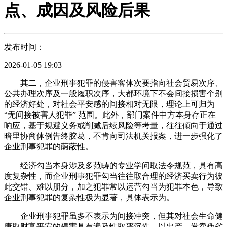
点、成因及风险后果
发布时间：
2026-01-05 19:03
其二，企业刑事犯罪的侵害客体次要指向社会贸易次序、
公共办理次序及一般履职次序，大都环境下不会间接损害个别
的经济好处，对社会平安感的间接相对无限，理论上可归为
“无间接被害人犯罪” 范围。此外，部门案件中方本身存正在
响应，基于规避义务或削减后续风险等考量，往往倾向于通过
暗里协商体例告终胶葛，不肯向司法机关报案，进一步强化了
企业刑事犯罪的荫蔽性。
经济勾当本身涉及多范畴的专业学问取法令规范，具有高
度复杂性，而企业刑事犯罪勾当往往取合理的经济买卖行为彼
此交错、难以朋分，加之犯罪常以运营勾当为犯罪本色，导致
企业刑事犯罪的复杂性极为显著，具体表示为。
企业刑事犯罪虽多不表示为间接冲突，但其对社会生命健
康取财富平安的侵害具有遍及性取严沉性。以出产、发卖伪劣