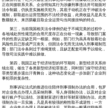
正在间接联系关系。企业明知其行为涉嫌刑事违法并可能面对
法令制裁，仍执意实施相关犯为，其底子动机正在于冲破法令
规制，获取超出运营范围的不法经济收益，此类收益凡是具无
数额较大、来历荫蔽且取企业运营勾当间接挂钩的特点。
第三，当前我国相关法令律例仍处于不竭完美的过程中，
各地域处所性规范的合用尺度存正在分歧一现象，导致部门案
件的性质认定缺乏同一根据。例如，部门行为虽具有较着社会
风险性且已形成严沉丧失，但因法令无而无法纳入刑事规制范
围；部门法令条则过于准绳笼统，且缺乏配套司释予以细化，
导致司法实践中难以操做。
第四，我国正处于经济转型的环节期间，新型经济关系持
续出现，催生了各类新型经济犯罪形态，同时部门保守经济犯
罪类型逐步退出汗青舞台，这种动态变化进一步加剧了企业刑
事犯罪的复杂性。
刑事诉讼法式的推进往往陪伴刑事强制办法的合用，包罗
对企业焦点办理人员采纳刑事、等人身强制办法，以及对企业
银行账户予以冻结、涉案财富进行查封等财富强制办法。此类
强制办法一旦实施，凡是具有较强的刚性取不成逆性：一方
面，企业焦点办理人员的被依法后，其取的一般通信联络受