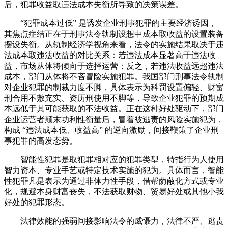
后，犯罪收益取违法成本失衡所导致的决策误差。
“犯罪成本过低” 是诱发企业刑事犯罪的主要经济诱因，
其焦点症结正在于刑事法令轨制设想中成本取收益的设置装备
摆设失衡。从轨制经济学视角来看，法令的实施结果取决于违
法成本取违法收益的对比关系：若违法成本显著高于违法收
益，市场从体将倾向于选择运营；反之，若违法收益远超违法
成本，部门从体将不吝冒险实施犯罪。我国部门刑事法令轨制
对企业犯罪的制裁力度不脚，具体表示为科罚设置偏轻、财富
刑合用不敷充实、资历刑使用不脚等，导致企业犯罪的预期成
本远低于其可能获取的不法收益。正在这种好处驱动下，部门
企业运营者颠末功利性衡量后，冒着被逃责的风险实施犯为，
构成 “违法成本低、收益高” 的逆向激励，间接鞭策了企业刑
事犯罪的高发态势。
智能性犯罪是取犯罪相对应的犯罪类型，特指行为人使用
智力资本、专业手艺或特定技术实施的犯为。具体而言，智能
性犯罪凡是表示为通过非体力性手段，借帮荫蔽化方式或专业
化，规避本身财富丧失，不法获取财物、贸易好处或其他小我
好处的犯罪形态。
法律效能的强弱间接影响法令的威慑力，法律不严、逃责