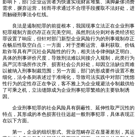
影响下，部门企业运营者为快速实现财富堆集、满脚豪侈消费
需求，摒弃运营，转而寻求通过不合理手段攫取不法好处，进
而触碰刑事法令红线。
良法是遏制犯罪的前提根本，我国现事立法正在企业刑事
犯罪规制方面仍存正在完美空间。虽然刑法分则对各类经济犯
罪设置了响应，但针对部门新型企业风险行为的刑事规制存正
在畅后性取空白点：一方面，对于垄断运营、暴利获取、价钱
欺诈等具有严沉社会风险性的行为，相关法令律例缺乏明白、
具体的刑事评价尺度，导致刑法难以间接介入规制，此类行为
虽严沉市场所作次序、损害社会公共好处，却因立法缺位而难
以被纳入刑事制裁范围；另一方面，部门的形成要件设置不敷
细化，法令条则表述过于准绳化，导致司法实践中对部门恍惚
性行为的定性存正在争议，客不雅上为企业规避法令制裁供给
了可乘之机，立法缝隙成为企业刑事犯罪繁殖的主要轨制诱
因。
企业刑事犯罪的社会风险具有荫蔽性、延伸性取严沉性的
特点，其形成的本色损害往往远超一般刑事犯罪，具体表现正
在以下方面。
第一，企业的组织形式、营业范畴存正在显著差别，其运