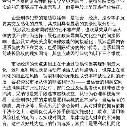
营勾当本身的复杂性间接传导至犯为层面，使得分歧类型企业
实施的刑事犯罪正在表示形式、做案手段上呈现多样化特征。
企业刑事犯罪的繁殖取延伸，是社会、经济、法令等多沉
要素交互感化的成果，其成因具有显著的复杂性取分析性
—— 既涉及社会布局转型的宏不雅布景，也联系关系市场从
体的微不雅行为选择；既包含政策导向取文化空气的间接影
响，也涉及立法完美度取法律效能的间接感化；既涵盖国内管
理系统的内正在要素，也受国际经济的外部传导。连系我国当
前成长阶段的现实国情，其焦点成因可归纳为以下三个维度。
市场经济的焦点逻辑正在于通过贸易勾当实现利润最大
化，这种逐利属性既是驱动市场活力的焦点动力，也存正在被
同化的潜正在风险。贸易利润的无限性取资本稀缺性之间的矛
盾，容易诱发市场从体的非逐利行为 —— 当运营的利润空间
无法满脚其扩张性好处时，部门企业及运营者便可能冲破法令
鸿沟，采纳很是规手段逃求超额收益。从行为心理学视角来
看，企业刑事犯罪的素质是逐利动机的正常膨缩：当运营者的
物质、离开束缚，呈现出无扩张态势时，其对财富的拥有欲将
于法令之上，进而促使其不择手段地实施侵犯、欺诈、调用等
风险社会的犯为，以实现对国度、集体或他人财富的不法拥
有。这种以好处为焦点的行为选择，素质上是逐利动机同化