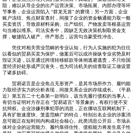
阻，难以从导企业的出产运营决策、市场拓展、内部办理等环
节事务，企业运营陷入 “群龙无首” 的窘境；另一方面，企业
账户冻结、焦点财富查封，间接了企业的资金畅通能力取一般
买卖资历，导致原材料采购、出产组织、产物发卖等根基运营
勾当难以维系。司法实务中，因缺乏无效决策机制取资金支
撑，敏捷陷入破产、停产形态，运营勾当蒙受性冲击。
凭仗对相关营业范畴的专业认知，行为人实施的犯为往往
以看似的贸易买卖为保护，做案后可以或许操纵专业劣势及时
毁证灭迹，以至通过跨境转移赃款等体例逃避逃责，不只给国
度经济好处形成严沉丧失，也为司法机关的侦查取证工做设置
了诸多妨碍。
贸易诺言是企业焦点无形资产，是其市场所作力、履约能
力取经济实力的分析表现，间接关系企业的存续成长。《平易
近》第五百二十七条第一款明白，该当先履行债权的当事人，
有切当证明对方存正在 “贸易诺言” 等景象的，有权行使不安
抗辩权。企业涉嫌刑事犯罪的消息，正在挪动互联网机制下，
具有扩散速度快、笼盖范畴广的特点，特别出名企业的涉案消
息可能正在短时间内构成社会核心。此类消息公开后，市场从
体对企业的运营能力、履约靠得住性、债权能力将发生底子性