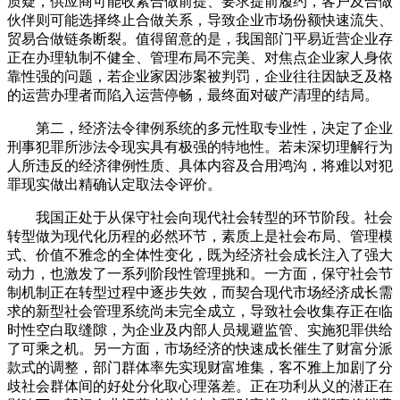
质疑，供应商可能收紧合做前提、要求提前履约，客户及合做
伙伴则可能选择终止合做关系，导致企业市场份额快速流失、
贸易合做链条断裂。值得留意的是，我国部门平易近营企业存
正在办理轨制不健全、管理布局不完美、对焦点企业家人身依
靠性强的问题，若企业家因涉案被判罚，企业往往因缺乏及格
的运营办理者而陷入运营停畅，最终面对破产清理的结局。
第二，经济法令律例系统的多元性取专业性，决定了企业
刑事犯罪所涉法令现实具有极强的特地性。若未深切理解行为
人所违反的经济律例性质、具体内容及合用鸿沟，将难以对犯
罪现实做出精确认定取法令评价。
我国正处于从保守社会向现代社会转型的环节阶段。社会
转型做为现代化历程的必然环节，素质上是社会布局、管理模
式、价值不雅念的全体性变化，既为经济社会成长注入了强大
动力，也激发了一系列阶段性管理挑和。一方面，保守社会节
制机制正在转型过程中逐步失效，而契合现代市场经济成长需
求的新型社会管理系统尚未完全成立，导致社会收集存正在临
时性空白取缝隙，为企业及内部人员规避监管、实施犯罪供给
了可乘之机。另一方面，市场经济的快速成长催生了财富分派
款式的调整，部门群体率先实现财富堆集，客不雅上加剧了分
歧社会群体间的好处分化取心理落差。正在功利从义的潜正在