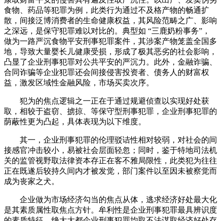
食物、药品等犯罪为例，此类行为通过不及格产物的畅通扩
散，间接泛博消费者的生命健康权益，其风险范畴之广、影响
之深远，是保守犯罪难以对比的。典型如 “三鹿奶粉事务”，
做为一路严沉食物平安刑事犯罪案件，其涉案产物笼盖全国多
地，导致大量婴长儿健康受损，形成了极其恶劣的社会影响，
凸显了企业刑事犯罪对公共平安的严沉力。此外，金融诈骗、
合同诈骗等企业犯罪还会间接侵害投资者、债务人的财富权
益，激发区域性金融风险，市场买卖次序。
犯为的焦点逻辑之一正在于通过规避侦查以实现好处获
取，相较于盗窃、掳掠、等保守型刑事犯罪，企业刑事犯罪的
荫蔽性更为凸起，具体表现为以下维度。
其一，企业刑事犯罪的伦理驳诘性相对较弱，对社会的间
接感官冲击较小，易被社会层面轻忽；同时，鉴于特地司法机
关的监管视野取法律资本存正在客不雅局限性，此类犯为往往
正在既遂后较持久间内才被发觉，部门案件以至因未被察觉而
成为丧家之犬。
企业做为市场经济勾当的焦点从体，逃求经济好处最大化
是其素质属性取焦点方针。牟利性是企业刑事犯罪最具辨识度
的素质特征，绝大大都企业刑事犯罪均取不法谋取经济好处存