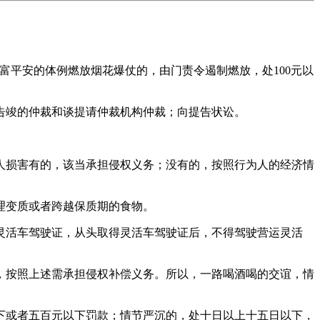
平安的体例燃放烟花爆仗的，由门责令遏制燃放，处100元以
竣的仲裁和谈提请仲裁机构仲裁；向提告状讼。
损害有的，该当承担侵权义务；没有的，按照行为人的经济情
理变质或者跨越保质期的食物。
活车驾驶证，从头取得灵活车驾驶证后，不得驾驶营运灵活
按照上述需承担侵权补偿义务。所以，一路喝酒喝的交谊，情
或者五百元以下罚款；情节严沉的，处十日以上十五日以下，