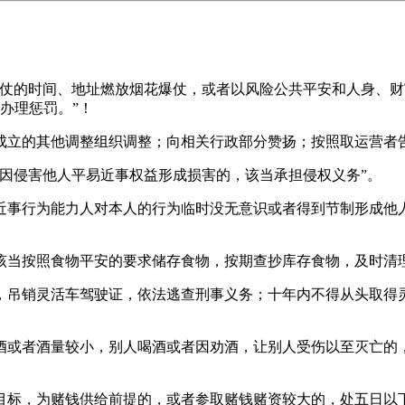
的时间、地址燃放烟花爆仗，或者以风险公共平安和人身、财富
办理惩罚。”！
立的其他调整组织调整；向相关行政部分赞扬；按照取运营者告
侵害他人平易近事权益形成损害的，该当承担侵权义务”。
事行为能力人对本人的行为临时没无意识或者得到节制形成他人
当按照食物平安的要求储存食物，按期查抄库存食物，及时清
吊销灵活车驾驶证，依法逃查刑事义务；十年内不得从头取得灵
或者酒量较小，别人喝酒或者因劝酒，让别人受伤以至灭亡的，
标，为赌钱供给前提的，或者参取赌钱赌资较大的，处五日以下