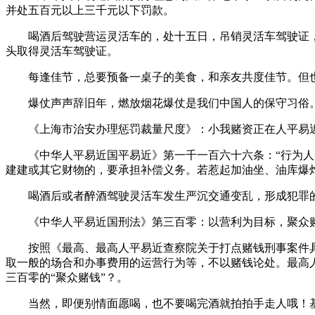
并处五百元以上三千元以下罚款。
喝酒后驾驶营运灵活车的，处十五日，吊销灵活车驾驶证，
头取得灵活车驾驶证。
每逢佳节，总要预备一桌子的美食，和亲友共度佳节。但也
爆仗声声辞旧年，燃放烟花爆仗是我们中国人的保守习俗。
《上海市治安办理惩罚裁量尺度》：小我赌资正在人平易近币
《中华人平易近国平易近》第一千一百六十六条：“行为人形
建建或其它财物的，要承担补偿义务。若惹起加油坐、油库爆
喝酒后或者醉酒驾驶灵活车发生严沉交通变乱，形成犯罪的
《中华人平易近国刑法》第三百零：以营利为目标，聚众赌
按照《最高、最高人平易近查察院关于打点赌钱刑事案件具
取一般的场合和办事费用的运营行为等，不以赌钱论处。最高
三百零的“聚众赌钱”？。
当然，即便别情面愿喝，也不要喝完酒就拍拍手走人哦！基