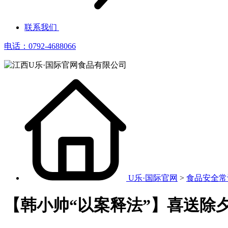
联系我们
电话：0792-4688066
U乐·国际官网
>
食品安全常
【韩小帅“以案释法”】喜送除