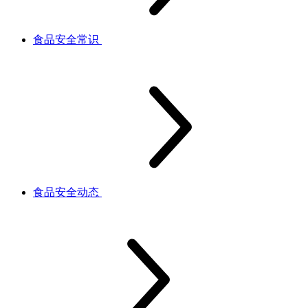
食品安全常识
食品安全动态