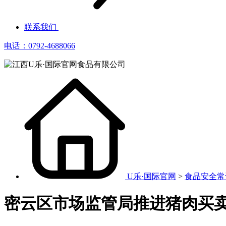
联系我们
电话：0792-4688066
U乐·国际官网
>
食品安全常
密云区市场监管局推进猪肉买