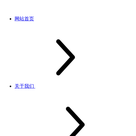
网站首页
关于我们