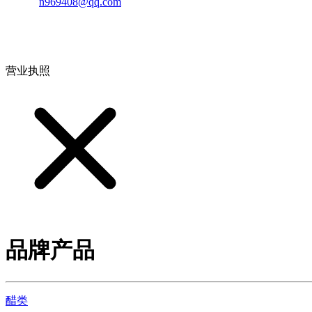
邮箱：
n969408@qq.com
地址：江西省德安县高新技术产业园(宝塔工业园)高新路93号
营业执照
品牌产品
醋类