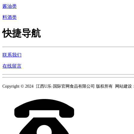
酱油类
料酒类
快捷导航
联系我们
在线留言
Copyright © 2024 江西U乐·国际官网食品有限公司 版权所有 网站建设