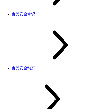
食品安全常识
食品安全动态