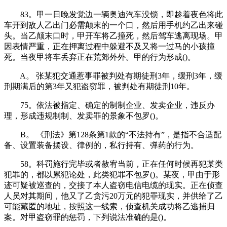
83。甲一日晚发觉边一辆奥迪汽车没锁，即趁着夜色将此
车开到敌人乙出门必需颠末的一个口，然后用手机约乙出来碰
头。当乙颠末口时，甲开车将乙撞死，然后驾车逃离现场。甲
因表情严重，正在押离过程中躲避不及又将一过马的小孩撞
死。当夜甲将车丢弃正在荒郊外外。甲的行为形成()。
A。 张某犯交通惹事罪被判处有期徒刑3年，缓刑3年，缓
刑期满后的第3年又犯盗窃罪，被判处有期徒刑10年。
75。依法被指定、确定的制制企业、发卖企业，违反办
理，形成违规制制、发卖罪的景象不包罗()。
B。 《刑法》第128条第1款的“不法持有”，是指不合适配
备、设置装备摆设、律例的，私行持有、弹药的行为。
58。科罚施行完毕或者赦宥当前，正在任何时候再犯某类
犯罪的，都以累犯论处，此类犯罪不包罗()。某夜，甲由于形
迹可疑被巡查的，交接了本人盗窃电信电缆的现实。正在侦查
人员对其期间，他又了乙贪污20万元的犯罪现实，并供给了乙
可能藏匿的地址，按照这一线索，侦查机关成功将乙逃捕归
案。对甲盗窃罪的惩罚，下列说法准确的是()。