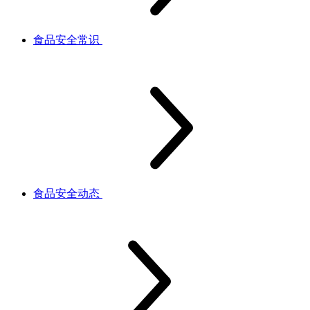
食品安全常识
食品安全动态