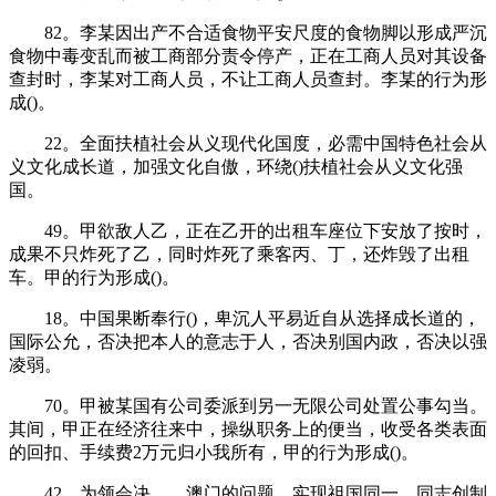
82。李某因出产不合适食物平安尺度的食物脚以形成严沉
食物中毒变乱而被工商部分责令停产，正在工商人员对其设备
查封时，李某对工商人员，不让工商人员查封。李某的行为形
成()。
22。全面扶植社会从义现代化国度，必需中国特色社会从
义文化成长道，加强文化自傲，环绕()扶植社会从义文化强
国。
49。甲欲敌人乙，正在乙开的出租车座位下安放了按时，
成果不只炸死了乙，同时炸死了乘客丙、丁，还炸毁了出租
车。甲的行为形成()。
18。中国果断奉行()，卑沉人平易近自从选择成长道的，
国际公允，否决把本人的意志于人，否决别国内政，否决以强
凌弱。
70。甲被某国有公司委派到另一无限公司处置公事勾当。
其间，甲正在经济往来中，操纵职务上的便当，收受各类表面
的回扣、手续费2万元归小我所有，甲的行为形成()。
42。为领会决、、澳门的问题，实现祖国同一，同志创制