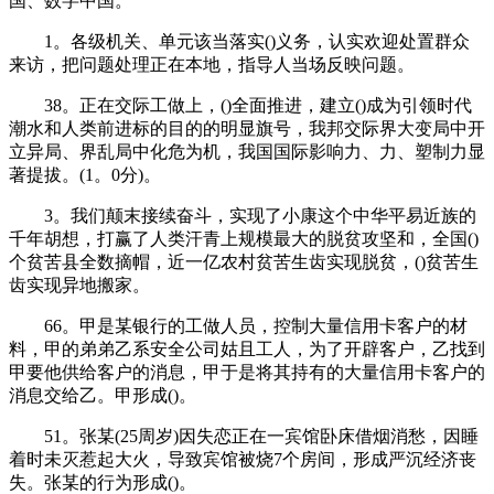
国、数字中国。
1。各级机关、单元该当落实()义务，认实欢迎处置群众
来访，把问题处理正在本地，指导人当场反映问题。
38。正在交际工做上，()全面推进，建立()成为引领时代
潮水和人类前进标的目的的明显旗号，我邦交际界大变局中开
立异局、界乱局中化危为机，我国国际影响力、力、塑制力显
著提拔。(1。0分)。
3。我们颠末接续奋斗，实现了小康这个中华平易近族的
千年胡想，打赢了人类汗青上规模最大的脱贫攻坚和，全国()
个贫苦县全数摘帽，近一亿农村贫苦生齿实现脱贫，()贫苦生
齿实现异地搬家。
66。甲是某银行的工做人员，控制大量信用卡客户的材
料，甲的弟弟乙系安全公司姑且工人，为了开辟客户，乙找到
甲要他供给客户的消息，甲于是将其持有的大量信用卡客户的
消息交给乙。甲形成()。
51。张某(25周岁)因失恋正在一宾馆卧床借烟消愁，因睡
着时未灭惹起大火，导致宾馆被烧7个房间，形成严沉经济丧
失。张某的行为形成()。