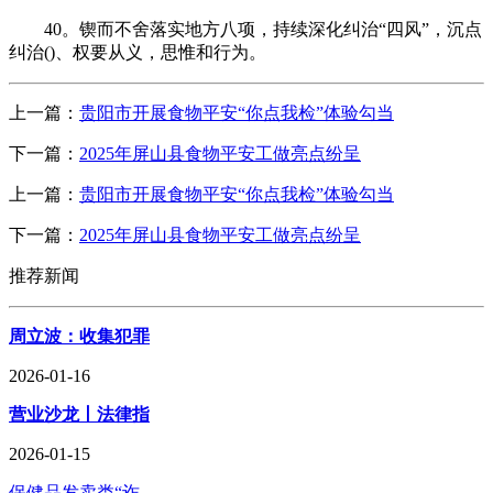
40。锲而不舍落实地方八项，持续深化纠治“四风”，沉点
纠治()、权要从义，思惟和行为。
上一篇：
贵阳市开展食物平安“你点我检”体验勾当
下一篇：
2025年屏山县食物平安工做亮点纷呈
上一篇：
贵阳市开展食物平安“你点我检”体验勾当
下一篇：
2025年屏山县食物平安工做亮点纷呈
推荐新闻
周立波：收集犯罪
2026-01-16
营业沙龙丨法律指
2026-01-15
保健品发卖类“诈