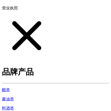
营业执照
品牌产品
醋类
酱油类
料酒类